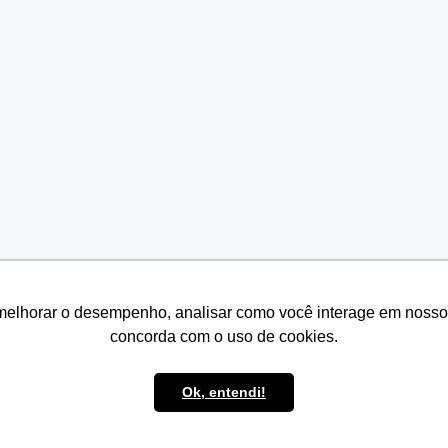
melhorar o desempenho, analisar como você interage em nosso sit
melhorar o desempenho, analisar como você interage em nosso sit
concorda com o uso de cookies.
concorda com o uso de cookies.
Ok, entendi!
Ok, entendi!
© 2026 Seven Resíduos
• Built with
GeneratePress