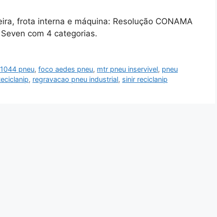
deira, frota interna e máquina: Resolução CONAMA
 Seven com 4 categorias.
11044 pneu
,
foco aedes pneu
,
mtr pneu inservivel
,
pneu
eciclanip
,
regravacao pneu industrial
,
sinir reciclanip