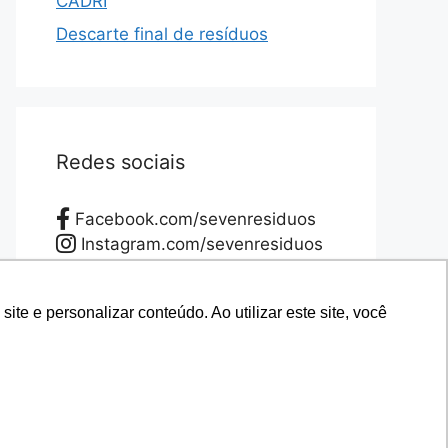
CADRI
Descarte final de resíduos
Redes sociais
Facebook.com/sevenresiduos
Instagram.com/sevenresiduos
YouTube.com/sevenresiduos
LinkedIn.com/sevenresiduos
e e personalizar conteúdo. Ao utilizar este site, você
e e personalizar conteúdo. Ao utilizar este site, você
Twitter.com/sevenresiduos