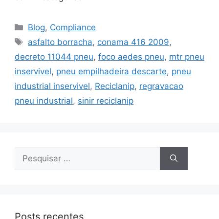
Blog
,
Compliance
asfalto borracha
,
conama 416 2009
,
decreto 11044 pneu
,
foco aedes pneu
,
mtr pneu
inservivel
,
pneu empilhadeira descarte
,
pneu
industrial inservivel
,
Reciclanip
,
regravacao
pneu industrial
,
sinir reciclanip
Posts recentes