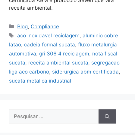
certificada ABM e protocolo Seven que vira
receita ambiental.
Blog
,
Compliance
aco inoxidavel reciclagem
,
aluminio cobre
latao
,
cadeia formal sucata
,
fluxo metalurgia
automotiva
,
gri 306 4 reciclagem
,
nota fiscal
sucata
,
receita ambiental sucata
,
segregacao
liga aco carbono
,
siderurgica abm certificada
,
sucata metalica industrial