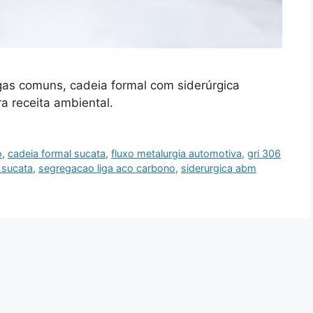
ligas comuns, cadeia formal com siderúrgica
a receita ambiental.
o
,
cadeia formal sucata
,
fluxo metalurgia automotiva
,
gri 306
 sucata
,
segregacao liga aco carbono
,
siderurgica abm