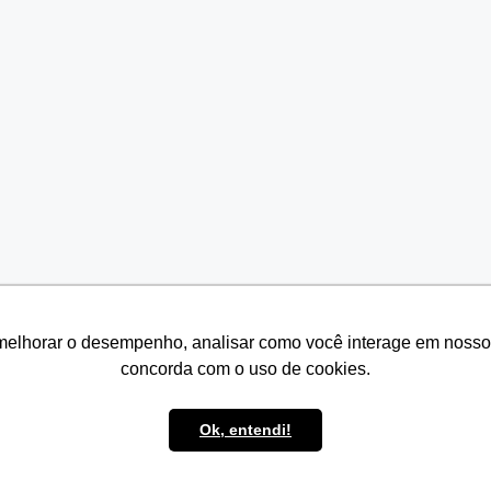
melhorar o desempenho, analisar como você interage em nosso sit
melhorar o desempenho, analisar como você interage em nosso sit
concorda com o uso de cookies.
concorda com o uso de cookies.
Ok, entendi!
Ok, entendi!
© 2026 Seven Resíduos
• Built with
GeneratePress