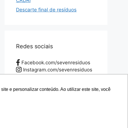
CADRI
Descarte final de resíduos
Redes sociais
Facebook.com/sevenresiduos
Instagram.com/sevenresiduos
YouTube.com/sevenresiduos
LinkedIn.com/sevenresiduos
e e personalizar conteúdo. Ao utilizar este site, você
e e personalizar conteúdo. Ao utilizar este site, você
Twitter.com/sevenresiduos