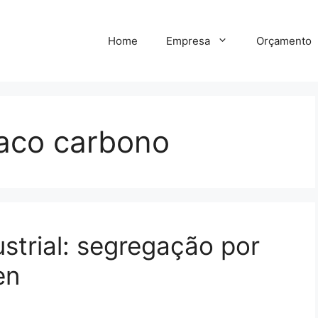
Home
Empresa
Orçamento
 aco carbono
strial: segregação por
en