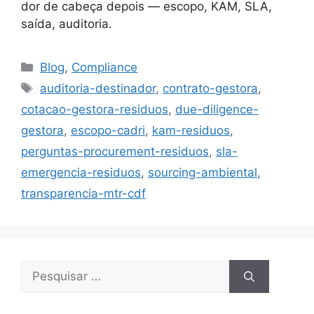
dor de cabeça depois — escopo, KAM, SLA,
saída, auditoria.
Blog
,
Compliance
auditoria-destinador
,
contrato-gestora
,
cotacao-gestora-residuos
,
due-diligence-
gestora
,
escopo-cadri
,
kam-residuos
,
perguntas-procurement-residuos
,
sla-
emergencia-residuos
,
sourcing-ambiental
,
transparencia-mtr-cdf