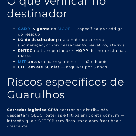
O que verificar no
destinador
CADRI
vigente
no
SIGOR
— específico por código
do resíduo
LO do destinador
para o método correto
(incineração, co-processamento, rerrefino, aterro)
RNTRC
do transportador +
MOPP
do motorista para
Classe I
MTR
antes
do carregamento — não depois
CDF em até 30 dias
— arquivar por 5 anos
Riscos específicos de
Guarulhos
Corredor logístico GRU:
centros de distribuição
descartam OLUC, baterias e filtros em coleta comum —
infração que a CETESB tem fiscalizado com frequência
crescente.