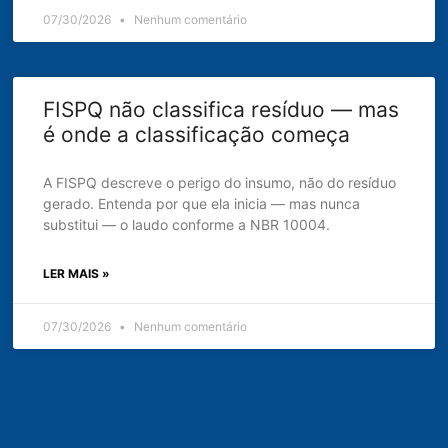
07/30/2026
Nenhum comentário
FISPQ não classifica resíduo — mas
é onde a classificação começa
A FISPQ descreve o perigo do insumo, não do resíduo
gerado. Entenda por que ela inicia — mas nunca
substitui — o laudo conforme a NBR 10004.
LER MAIS »
07/30/2026
Nenhum comentário