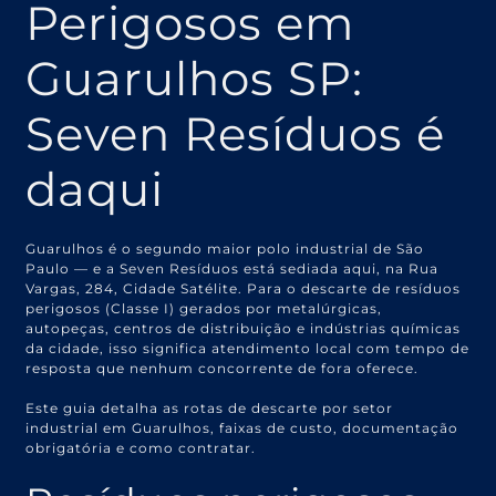
Perigosos em
Guarulhos SP:
Seven Resíduos é
daqui
Guarulhos é o segundo maior polo industrial de São
Paulo — e a Seven Resíduos está sediada aqui, na Rua
Vargas, 284, Cidade Satélite. Para o descarte de resíduos
perigosos (Classe I) gerados por metalúrgicas,
autopeças, centros de distribuição e indústrias químicas
da cidade, isso significa atendimento local com tempo de
resposta que nenhum concorrente de fora oferece.
Este guia detalha as rotas de descarte por setor
industrial em Guarulhos, faixas de custo, documentação
obrigatória e como contratar.