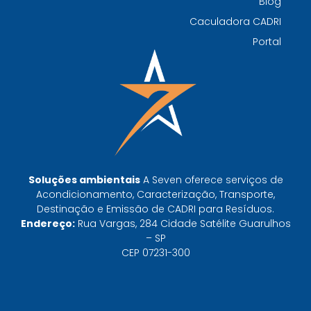
Blog
Por que escolher uma empresa de
Caculadora CADRI
gerenciamento de resíduos especializada é
Portal
decisivo para sua organização
TODAS AS
POSTAGENS
Baixa do MTR: por que o manifesto em aberto
derruba a prova de destinação do gerador
Soluções ambientais
A Seven oferece serviços de
Leia mais »
Acondicionamento, Caracterização, Transporte,
Destinação e Emissão de CADRI para Resíduos.
Endereço:
Rua Vargas, 284 Cidade Satélite Guarulhos
CTF do IBAMA emitido não libera destinação:
– SP
o que ele prova e o que não prova
CEP 07231-300
Leia mais »
FISPQ não classifica resíduo — mas é onde a