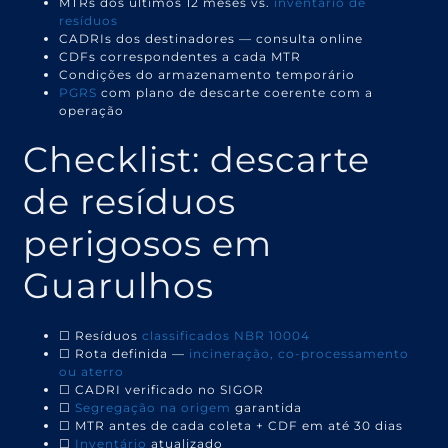
MTRs dos últimos 12 meses vs.
inventário de
resíduos
CADRIs dos destinadores — consulta online
CDFs correspondentes a cada MTR
Condições do armazenamento temporário
PGRS
com plano de descarte coerente com a
operação
Checklist: descarte
de resíduos
perigosos em
Guarulhos
☐ Resíduos
classificados NBR 10004
☐ Rota definida —
incineração, co-processamento
ou aterro
☐ CADRI verificado no SIGOR
☐
Segregação na origem
garantida
☐ MTR antes de cada coleta + CDF em até 30 dias
☐
Inventário
atualizado