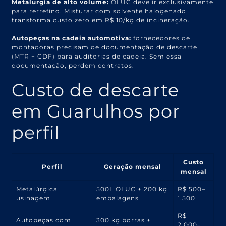
Metalurgia de alto volume:
OLUC deve ir exclusivamente
para rerrefino. Misturar com solvente halogenado
transforma custo zero em R$ 10/kg de incineração.
Autopeças na cadeia automotiva:
fornecedores de
montadoras precisam de documentação de descarte
(MTR + CDF) para auditorias de cadeia. Sem essa
documentação, perdem contratos.
Custo de descarte
em Guarulhos por
perfil
Custo
Perfil
Geração mensal
mensal
Metalúrgica
500L OLUC + 200 kg
R$ 500–
usinagem
embalagens
1.500
R$
Autopeças com
300 kg borras +
2.000–