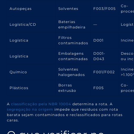
Co-
Autopeças
Solventes
F003/F005
proce
Baterias
Logística/CD
—
Logíst
empilhadeira
Filtros
Logística
D001
Incin
contaminados
Embalagens
D001-
Desco
Logística
contaminadas
D043
ou in
Solventes
Incin
Químico
F001/F002
halogenados
>1.100
Borras
Co-
Plásticos
F005
extrusão
proce
A
classificação pela NBR 10004
determina a rota. A
segregação na origem
impede que resíduos com rota
barata sejam contaminados e reclassificados para rotas
caras.