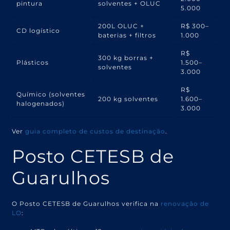
pintura
solventes + OLUC
5.000
200L OLUC +
R$ 300–
CD logístico
baterias + filtros
1.000
R$
300 kg borras +
Plásticos
1.500–
solventes
3.000
R$
Químico (solventes
200 kg solventes
1.600–
halogenados)
3.000
Ver
guia completo de custos de destinação
.
Posto CETESB de
Guarulhos
O Posto CETESB de Guarulhos verifica na
renovação de
LO
: