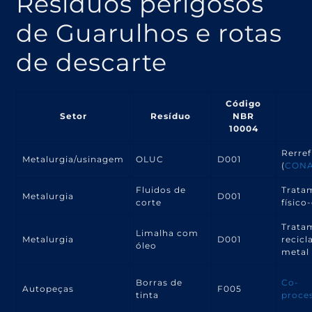
Resíduos perigosos
de Guarulhos e rotas
de descarte
Código
Setor
Resíduo
NBR
10004
Rerref
Metalurgia/usinagem
OLUC
D001
(
CONA
Fluidos de
Trata
Metalurgia
D001
corte
físico
Trata
Limalha com
Metalurgia
D001
recic
óleo
metal
Borras de
Co-
Autopeças
F005
tinta
proce