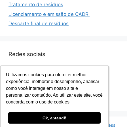
Tratamento de resíduos
Licenciamento e emissão de CADRI
Descarte final de resíduos
Redes sociais
Facebook.com/sevenresiduos
Utilizamos cookies para oferecer melhor
Utilizamos cookies para oferecer melhor
Instagram.com/sevenresiduos
experiência, melhorar o desempenho, analisar
experiência, melhorar o desempenho, analisar
YouTube.com/sevenresiduos
como você interage em nosso site e
como você interage em nosso site e
LinkedIn.com/sevenresiduos
personalizar conteúdo. Ao utilizar este site, você
personalizar conteúdo. Ao utilizar este site, você
Twitter.com/sevenresiduos
concorda com o uso de cookies.
concorda com o uso de cookies.
Ok, entendi!
Ok, entendi!
© 2026 Seven Resíduos
• Built with
GeneratePress