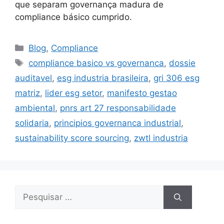
que separam governança madura de
compliance básico cumprido.
Blog
,
Compliance
compliance basico vs governanca
,
dossie
auditavel
,
esg industria brasileira
,
gri 306 esg
matriz
,
lider esg setor
,
manifesto gestao
ambiental
,
pnrs art 27 responsabilidade
solidaria
,
principios governanca industrial
,
sustainability score sourcing
,
zwtl industria