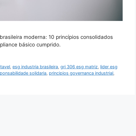
brasileira moderna: 10 princípios consolidados
liance básico cumprido.
tavel
,
esg industria brasileira
,
gri 306 esg matriz
,
lider esg
sponsabilidade solidaria
,
principios governanca industrial
,