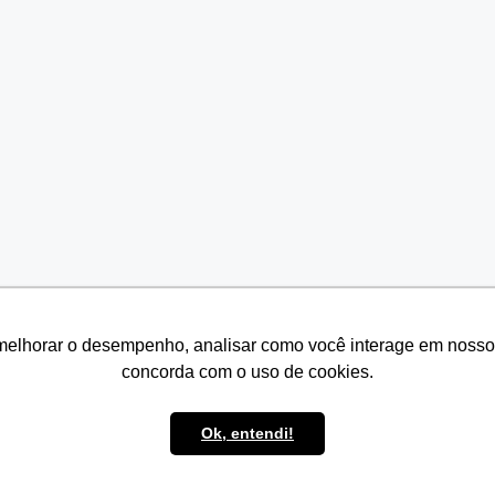
melhorar o desempenho, analisar como você interage em nosso sit
melhorar o desempenho, analisar como você interage em nosso sit
concorda com o uso de cookies.
concorda com o uso de cookies.
Ok, entendi!
Ok, entendi!
© 2026 Seven Resíduos
• Built with
GeneratePress