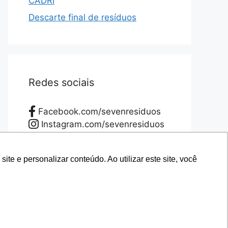
CADRI
Descarte final de resíduos
Redes sociais
Facebook.com/sevenresiduos
Instagram.com/sevenresiduos
YouTube.com/sevenresiduos
LinkedIn.com/sevenresiduos
e e personalizar conteúdo. Ao utilizar este site, você
e e personalizar conteúdo. Ao utilizar este site, você
Twitter.com/sevenresiduos