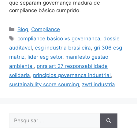
que separam governança madura de
compliance básico cumprido.
Blog
,
Compliance
compliance basico vs governanca
,
dossie
auditavel
,
esg industria brasileira
,
gri 306 esg
matriz
,
lider esg setor
,
manifesto gestao
ambiental
,
pnrs art 27 responsabilidade
solidaria
,
principios governanca industrial
,
sustainability score sourcing
,
zwtl industria