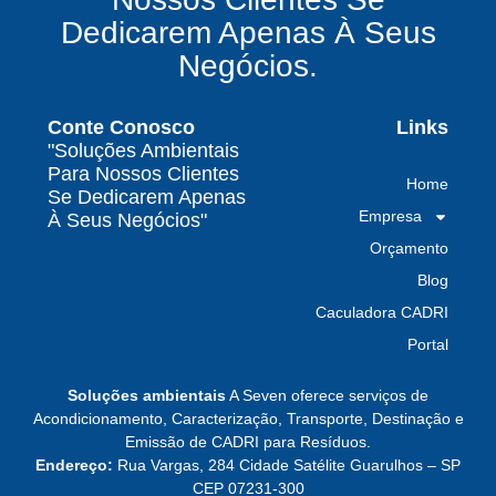
e conformidade legal no Brasil
Dedicarem Apenas À Seus
Como uma empresa de gestão de resíduos
Negócios.
contaminados protege o meio ambiente e
garante conformidade legal no Brasil
Conte Conosco
Links
Por que contratar uma empresa de gestão de
"Soluções Ambientais
resíduos classe I é fundamental para sua
Para Nossos Clientes
Home
indústria
Se Dedicarem Apenas
Empresa
À Seus Negócios"
Por que escolher uma empresa de
Orçamento
gerenciamento de resíduos especializada é
decisivo para sua organização
Blog
Caculadora CADRI
TODAS AS
Portal
POSTAGENS
Soluções ambientais
A Seven oferece serviços de
Acondicionamento, Caracterização, Transporte, Destinação e
Emissão de CADRI para Resíduos.
Baixa do MTR: por que o manifesto em aberto
Endereço:
Rua Vargas, 284 Cidade Satélite Guarulhos – SP
derruba a prova de destinação do gerador
CEP 07231-300