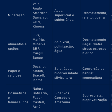
Vale,
Anglo
Água
American,
Desmatamento,
Mineração
superficial e
Samarco,
rejeito, poeira
subterrânea
CSN,
Kinross
JBS,
Marfrig,
Desmatamento
Solo vivo,
Alimentos e
Minerva,
ilegal, water
polinização,
rações
BRF,
stress estresse
água
Cargill,
hídrico
Bunge
Suzano,
Solo, água,
Conversão de
Papel e
Klabin,
biodiversidade
habitat,
celulose
Bracell,
silvicultura
monocultura
Ibema
Natura,
Cosméticos
Boticário,
Bioativos
Sobrecoleta,
e
Faber-
Cerrado e
bioprivatização
farmacêutica
Castell,
Amazônia
Aché