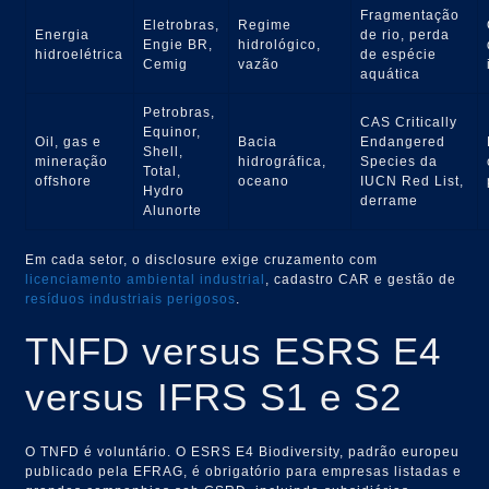
Fragmentação
Eletrobras,
Regime
Energia
de rio, perda
Engie BR,
hidrológico,
hidroelétrica
de espécie
Cemig
vazão
aquática
Petrobras,
CAS Critically
Equinor,
Oil, gas e
Bacia
Endangered
Shell,
mineração
hidrográfica,
Species da
Total,
offshore
oceano
IUCN Red List,
Hydro
derrame
Alunorte
Em cada setor, o disclosure exige cruzamento com
licenciamento ambiental industrial
, cadastro CAR e gestão de
resíduos industriais perigosos
.
TNFD versus ESRS E4
versus IFRS S1 e S2
O TNFD é voluntário. O ESRS E4 Biodiversity, padrão europeu
publicado pela EFRAG, é obrigatório para empresas listadas e