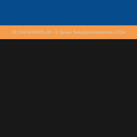
Leia mais »
CTF do IBAMA emitido não libera destinação:
o que ele prova e o que não prova
28.194.046/0001-08 - © Seven Soluções Ambientais LTDA
Leia mais »
FISPQ não classifica resíduo — mas é onde a
classificação começa
Leia mais »
SINIR ou SIGOR: onde a indústria paulista
emite o MTR do resíduo
Leia mais »
Coleta de resíduos industriais Cubatão: o que
o polo químico e o porto de Santos exigem em
documento
Leia mais »