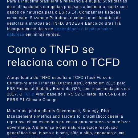
Para a indústria brasileira a relevância é dupla. Subsidiárias
de multinacionais europeias precisam alimentar a matriz com
dados de natureza para o ESRS E4. Companhias listadas
como Vale, Suzano e Petrobras recebem questionários de
gestoras alinhadas ao TNFD. BNDES e Banco do Brasil já
incorporam métricas de
dependência e impacto sobre
natureza
em linhas verdes.
Como o TNFD se
relaciona com o TCFD
A arquitetura do TNFD espelha o TCFD (Task Force on
Climate-related Financial Disclosures), criado em 2015 pelo
FSB Financial Stability Board do G20, com recomendações em
2017. O
TCFD
virou base do IFRS S2 Climate, da CSRD e do
ESRS E1 Climate Change.
Manter os quatro pilares Governance, Strategy, Risk
Management e Metrics and Targets foi pragmático: quem já
reportava clima estende o processo para natureza sem refazer
governança. A diferença é que natureza exige resolução
geográfica fina, bioma a bioma, sítio a sítio, enquanto clima