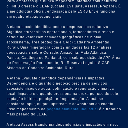
Para empresas que nunca mapearam interface com natureza,
o TNFD oferece o LEAP (Locate, Evaluate, Assess, Prepare). É
a metodologia oficial, endossada pelo ESRS E4, e funciona
em quatro etapas sequenciais.
A etapa Locate identifica onde a empresa toca natureza.
Significa cruzar sítios operacionais, fornecedores diretos e
cadeia de valor com camadas geográficas de bioma,
ecossistema, área protegida e CAR (Cadastro Ambiental
Rural). Uma mineradora com 12 unidades faz 12 análises
geoespaciais sobre Cerrado, Amazônia, Mata Atlântica,
Pampa, Caatinga ou Pantanal, com sobreposição de APP Área
de Preservação Permanente, RL Reserva Legal e SICAR
Sistema de Cadastro Ambiental Rural.
A etapa Evaluate quantifica dependências e impactos.
Dependência é o quanto o negócio precisa de serviços
ecossistêmicos de água, polinização e regulação climática
local. Impacto é o quanto pressiona natureza por uso de solo,
captação hídrica, poluição e fragmentação. A análise
considera input, output, upstream e downstream da cadeia.
Esse mapeamento de
pegada ambiental industrial
é o trabalho
mais pesado do LEAP.
A etapa Assess transforma dependências e impactos em risco