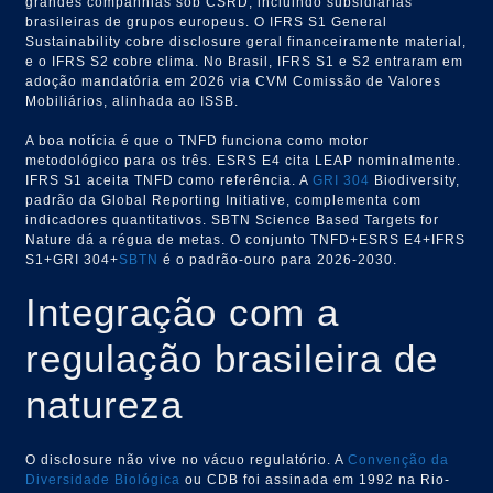
grandes companhias sob CSRD, incluindo subsidiárias
brasileiras de grupos europeus. O IFRS S1 General
Sustainability cobre disclosure geral financeiramente material,
e o IFRS S2 cobre clima. No Brasil, IFRS S1 e S2 entraram em
adoção mandatória em 2026 via CVM Comissão de Valores
Mobiliários, alinhada ao ISSB.
A boa notícia é que o TNFD funciona como motor
metodológico para os três. ESRS E4 cita LEAP nominalmente.
IFRS S1 aceita TNFD como referência. A
GRI 304
Biodiversity,
padrão da Global Reporting Initiative, complementa com
indicadores quantitativos. SBTN Science Based Targets for
Nature dá a régua de metas. O conjunto TNFD+ESRS E4+IFRS
S1+GRI 304+
SBTN
é o padrão-ouro para 2026-2030.
Integração com a
regulação brasileira de
natureza
O disclosure não vive no vácuo regulatório. A
Convenção da
Diversidade Biológica
ou CDB foi assinada em 1992 na Rio-