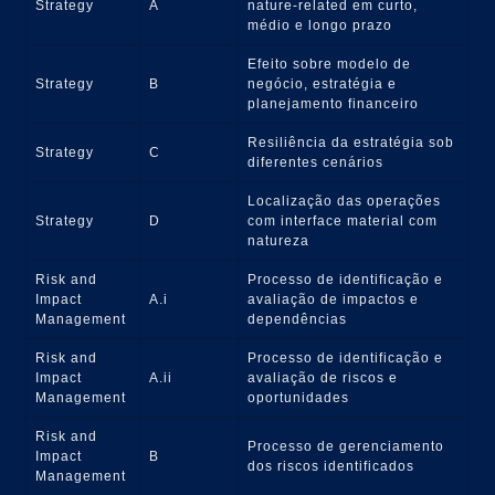
Strategy
A
nature-related em curto,
médio e longo prazo
Efeito sobre modelo de
Strategy
B
negócio, estratégia e
planejamento financeiro
Resiliência da estratégia sob
Strategy
C
diferentes cenários
Localização das operações
Strategy
D
com interface material com
natureza
Risk and
Processo de identificação e
Impact
A.i
avaliação de impactos e
Management
dependências
Risk and
Processo de identificação e
Impact
A.ii
avaliação de riscos e
Management
oportunidades
Risk and
Processo de gerenciamento
Impact
B
dos riscos identificados
Management