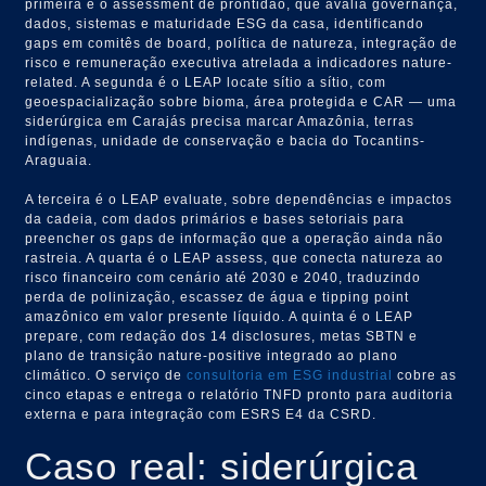
primeira é o assessment de prontidão, que avalia governança,
dados, sistemas e maturidade ESG da casa, identificando
gaps em comitês de board, política de natureza, integração de
risco e remuneração executiva atrelada a indicadores nature-
related. A segunda é o LEAP locate sítio a sítio, com
geoespacialização sobre bioma, área protegida e CAR — uma
siderúrgica em Carajás precisa marcar Amazônia, terras
indígenas, unidade de conservação e bacia do Tocantins-
Araguaia.
A terceira é o LEAP evaluate, sobre dependências e impactos
da cadeia, com dados primários e bases setoriais para
preencher os gaps de informação que a operação ainda não
rastreia. A quarta é o LEAP assess, que conecta natureza ao
risco financeiro com cenário até 2030 e 2040, traduzindo
perda de polinização, escassez de água e tipping point
amazônico em valor presente líquido. A quinta é o LEAP
prepare, com redação dos 14 disclosures, metas SBTN e
plano de transição nature-positive integrado ao plano
climático. O serviço de
consultoria em ESG industrial
cobre as
cinco etapas e entrega o relatório TNFD pronto para auditoria
externa e para integração com ESRS E4 da CSRD.
Caso real: siderúrgica