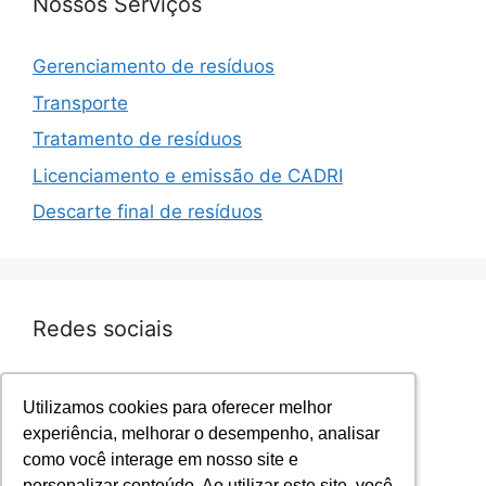
Nossos Serviços
Gerenciamento de resíduos
Transporte
Tratamento de resíduos
Licenciamento e emissão de CADRI
Descarte final de resíduos
Redes sociais
Facebook.com/sevenresiduos
Utilizamos cookies para oferecer melhor
Utilizamos cookies para oferecer melhor
Instagram.com/sevenresiduos
experiência, melhorar o desempenho, analisar
experiência, melhorar o desempenho, analisar
YouTube.com/sevenresiduos
como você interage em nosso site e
como você interage em nosso site e
LinkedIn.com/sevenresiduos
personalizar conteúdo. Ao utilizar este site, você
personalizar conteúdo. Ao utilizar este site, você