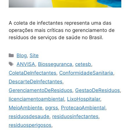
A coleta de infectantes representa uma das
operações mais críticas no gerenciamento de
resíduos de serviços de saúde no Brasil.
Blog
,
Site
ANVISA
,
Biosseguranca
,
cetesb
,
ColetaDeInfectantes
,
ConformidadeSanitaria
,
DescarteDeInfectantes
,
GerenciamentoDeResiduos
,
GestaoDeResiduos
,
licenciamentoambiental
,
LixoHospitalar
,
MeioAmbiente
,
pgrss
,
ProtecaoAmbiental
,
residuosdesaude
,
residuosinfectantes
,
residuosperigosos
,