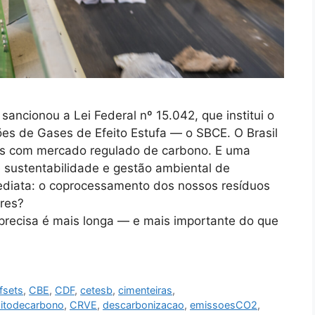
ancionou a Lei Federal nº 15.042, que institui o
ões de Gases de Efeito Estufa — o SBCE. O Brasil
es com mercado regulado de carbono. E uma
 sustentabilidade e gestão ambiental de
ediata: o coprocessamento dos nossos resíduos
ores?
 precisa é mais longa — e mais importante do que
fsets
,
CBE
,
CDF
,
cetesb
,
cimenteiras
,
ditodecarbono
,
CRVE
,
descarbonizacao
,
emissoesCO2
,