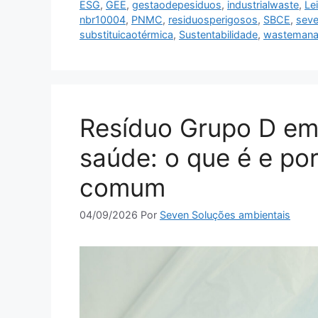
ESG
,
GEE
,
gestaodерesiduos
,
industrialwaste
,
Le
nbr10004
,
PNMC
,
residuosperigosos
,
SBCE
,
seve
substituicaotérmica
,
Sustentabilidade
,
wasteman
Resíduo Grupo D em
saúde: o que é e por
comum
04/09/2026
Por
Seven Soluções ambientais