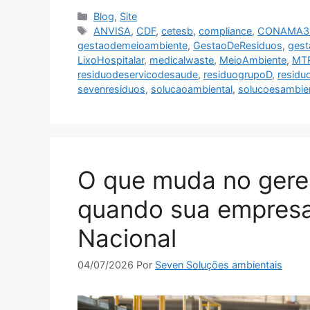
Blog
,
Site
ANVISA
,
CDF
,
cetesb
,
compliance
,
CONAMA3
gestaodemeioambiente
,
GestaoDeResiduos
,
gest
LixoHospitalar
,
medicalwaste
,
MeioAmbiente
,
MT
residuodeservicodesaude
,
residuogrupoD
,
residu
sevenresiduos
,
solucaoambiental
,
solucoesambiен
O que muda no gere
quando sua empresa
Nacional
04/07/2026
Por
Seven Soluções ambientais