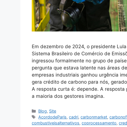
Em dezembro de 2024, o presidente Lula s
Sistema Brasileiro de Comércio de Emiss
ingressou formalmente no grupo de país
pergunta que estava latente nas áreas de
empresas industriais ganhou urgência im
gera crédito de carbono para nós, gerad
A resposta curta é: depende. A resposta
a maioria dos gestores imagina.
Blog
,
Site
AcordodeParis
,
cadri
,
carbonmarket
,
carbonof
combustiveisalternativos
,
coprocessamento
,
cre