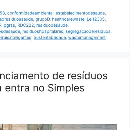
58
,
conformidadeambiental
,
estabelecimentodesaude
,
aoresiduossaude
,
grupoD
,
healthcarewaste
,
Lei12305
,
R
,
pgrss
,
RDC222
,
residuodesaude
,
osdesaude
,
residuoshospitalares
,
segregacaoderesiduos
,
тaisinteligentes
,
Sustentabilidade
,
wastemanagement
nciamento de resíduos
 entra no Simples