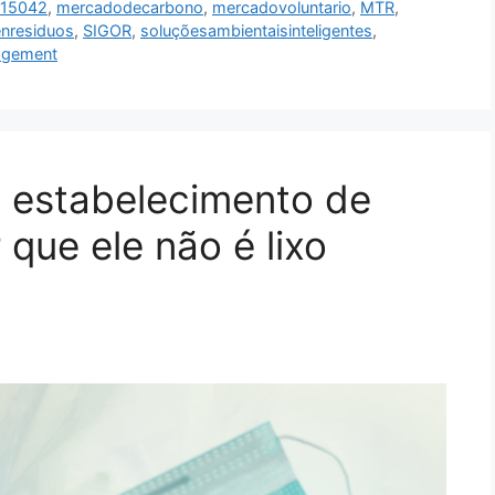
i15042
,
mercadodecarbono
,
mercadovoluntario
,
MTR
,
nresiduos
,
SIGOR
,
soluçõesambientaisinteligentes
,
agement
 estabelecimento de
 que ele não é lixo