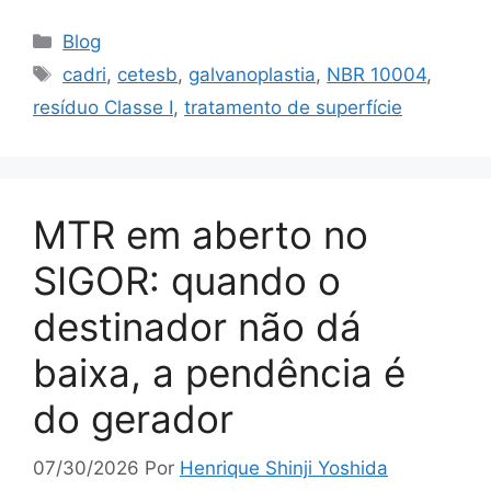
Blog
cadri
,
cetesb
,
galvanoplastia
,
NBR 10004
,
resíduo Classe I
,
tratamento de superfície
MTR em aberto no
SIGOR: quando o
destinador não dá
baixa, a pendência é
do gerador
07/30/2026
Por
Henrique Shinji Yoshida