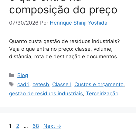
composição do preço
07/30/2026
Por
Henrique Shinji Yoshida
Quanto custa gestão de resíduos industriais?
Veja o que entra no preço: classe, volume,
distância, rota de destinação e documentos.
Blog
cadri
,
cetesb
,
Classe I
,
Custos e orçamento
,
gestão de resíduos industriais
,
Terceirização
1
2
…
68
Next
→