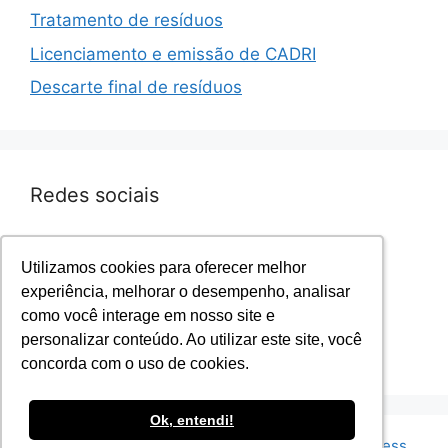
Tratamento de resíduos
Licenciamento e emissão de CADRI
Descarte final de resíduos
Redes sociais
Facebook.com/sevenresiduos
Utilizamos cookies para oferecer melhor
Utilizamos cookies para oferecer melhor
Instagram.com/sevenresiduos
experiência, melhorar o desempenho, analisar
experiência, melhorar o desempenho, analisar
YouTube.com/sevenresiduos
como você interage em nosso site e
como você interage em nosso site e
LinkedIn.com/sevenresiduos
personalizar conteúdo. Ao utilizar este site, você
personalizar conteúdo. Ao utilizar este site, você
Twitter.com/sevenresiduos
concorda com o uso de cookies.
concorda com o uso de cookies.
Ok, entendi!
Ok, entendi!
© 2026 Seven Resíduos
• Built with
GeneratePress