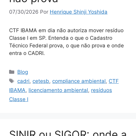
07/30/2026
Por
Henrique Shinji Yoshida
CTF IBAMA em dia não autoriza mover resíduo
Classe I em SP. Entenda o que o Cadastro
Técnico Federal prova, o que não prova e onde
entra o CADRI.
Blog
cadri
,
cetesb
,
compliance ambiental
,
CTF
IBAMA
,
licenciamento ambiental
,
resíduos
Classe I
SINIR ou SIGOR: onde a