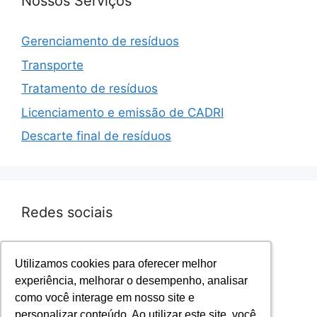
Nossos Serviços
Gerenciamento de resíduos
Transporte
Tratamento de resíduos
Licenciamento e emissão de CADRI
Descarte final de resíduos
Redes sociais
Facebook.com/sevenresiduos
Utilizamos cookies para oferecer melhor
Utilizamos cookies para oferecer melhor
Instagram.com/sevenresiduos
experiência, melhorar o desempenho, analisar
experiência, melhorar o desempenho, analisar
YouTube.com/sevenresiduos
como você interage em nosso site e
como você interage em nosso site e
LinkedIn.com/sevenresiduos
personalizar conteúdo. Ao utilizar este site, você
personalizar conteúdo. Ao utilizar este site, você