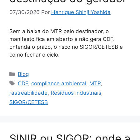
07/30/2026
Por
Henrique Shinji Yoshida
Sem a baixa do MTR pelo destinador, o
manifesto fica em aberto e não gera CDF.
Entenda o prazo, o risco no SIGOR/CETESB e
como fechar o ciclo.
Blog
CDF
,
compliance ambiental
,
MTR
,
rastreabilidade
,
Resíduos Industriais
,
SIGOR/CETESB
SINIR ou SIGOR: onde a