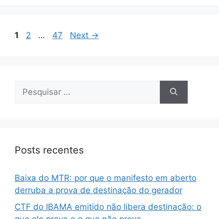
1
2
…
47
Next
→
Posts recentes
Baixa do MTR: por que o manifesto em aberto
derruba a prova de destinação do gerador
CTF do IBAMA emitido não libera destinação: o
que ele prova e o que não prova