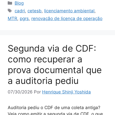
Blog
cadri
,
cetesb
,
licenciamento ambiental
,
MTR
,
pgrs
,
renovação de licença de operação
Segunda via de CDF:
como recuperar a
prova documental que
a auditoria pediu
07/30/2026
Por
Henrique Shinji Yoshida
Auditoria pediu o CDF de uma coleta antiga?
Veja como emitir a segunda via de CDF, o que