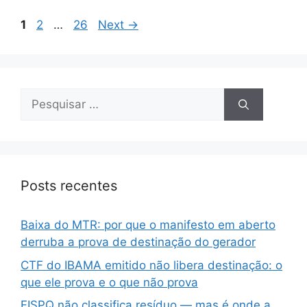
1
2
…
26
Next
→
Posts recentes
Baixa do MTR: por que o manifesto em aberto
derruba a prova de destinação do gerador
CTF do IBAMA emitido não libera destinação: o
que ele prova e o que não prova
FISPQ não classifica resíduo — mas é onde a