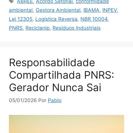
ABREE
,
Acordo Setorial
,
conformidade
ambiental
,
Gestora Ambiental
,
IBAMA
,
INPEV
,
Lei 12305
,
Logística Reversa
,
NBR 10004
,
PNRS
,
Reciclanip
,
Resíduos Industriais
Responsabilidade
Compartilhada PNRS:
Gerador Nunca Sai
05/01/2026
Por
Pablo