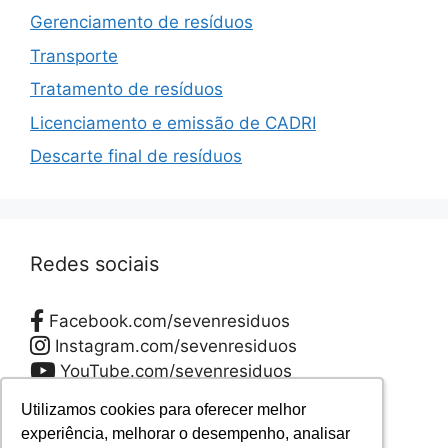
Gerenciamento de resíduos
Transporte
Tratamento de resíduos
Licenciamento e emissão de CADRI
Descarte final de resíduos
Redes sociais
Facebook.com/sevenresiduos
Instagram.com/sevenresiduos
YouTube.com/sevenresiduos
LinkedIn.com/sevenresiduos
Utilizamos cookies para oferecer melhor
Utilizamos cookies para oferecer melhor
Twitter.com/sevenresiduos
experiência, melhorar o desempenho, analisar
experiência, melhorar o desempenho, analisar