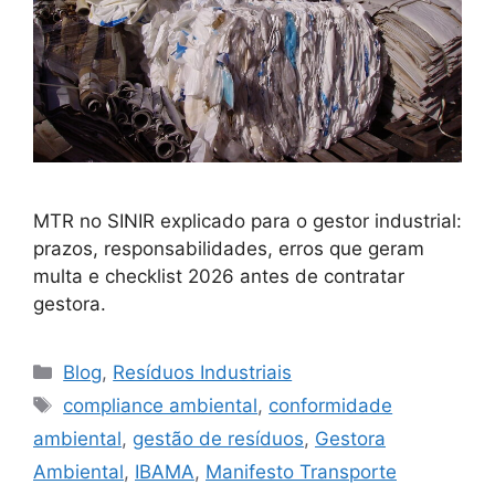
MTR no SINIR explicado para o gestor industrial:
prazos, responsabilidades, erros que geram
multa e checklist 2026 antes de contratar
gestora.
Blog
,
Resíduos Industriais
compliance ambiental
,
conformidade
ambiental
,
gestão de resíduos
,
Gestora
Ambiental
,
IBAMA
,
Manifesto Transporte