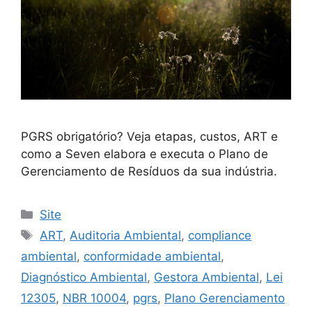
PGRS obrigatório? Veja etapas, custos, ART e
como a Seven elabora e executa o Plano de
Gerenciamento de Resíduos da sua indústria.
Site
ART
,
Auditoria Ambiental
,
compliance
ambiental
,
conformidade ambiental
,
Diagnóstico Ambiental
,
Gestora Ambiental
,
Lei
12305
,
NBR 10004
,
pgrs
,
Plano Gerenciamento