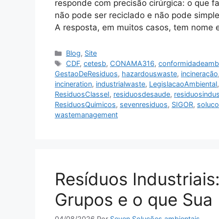
responde com precisão cirúrgica: o que f
não pode ser reciclado e não pode simp
A resposta, em muitos casos, tem nome e
Blog
,
Site
CDF
,
cetesb
,
CONAMA316
,
conformidadeambi
GestaoDeResiduos
,
hazardouswaste
,
incineração
incineration
,
industrialwaste
,
LegislacaoAmbiental
ResiduosClasseI
,
residuosdesaude
,
residuosindus
ResiduosQuimicos
,
sevenresiduos
,
SIGOR
,
soluco
wastemanagement
Resíduos Industriais
Grupos e o que Sua
04/08/2026
Por
Seven Soluções ambientais