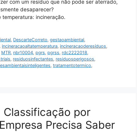
azer com um resíduo que não pode ser aterrado,
lesmente desaparecer?
 temperatura: incineração.
ental
,
DescarteCorreto
,
gestaoambiental
,
,
incineracaoaltatemperatura
,
incineracaoderesíduos
,
,
MTR
,
nbr10004
,
pgrs
,
pgrss
,
rdc2222018
,
triais
,
residuosinfectantes
,
residuosperigosos
,
esambientaisinteligentes
,
tratamentotermico
,
: Classificação por
 Empresa Precisa Saber