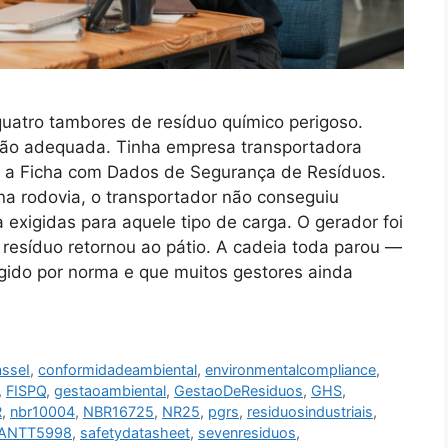
quatro tambores de resíduo químico perigoso.
ação adequada. Tinha empresa transportadora
— a Ficha com Dados de Segurança de Resíduos.
na rodovia, o transportador não conseguiu
exigidas para aquele tipo de carga. O gerador foi
O resíduo retornou ao pátio. A cadeia toda parou —
ido por norma e que muitos gestores ainda
asseI
,
conformidadeambiental
,
environmentalcompliance
,
,
FISPQ
,
gestaoambiental
,
GestaoDeResiduos
,
GHS
,
R
,
nbr10004
,
NBR16725
,
NR25
,
pgrs
,
residuosindustriais
,
oANTT5998
,
safetydatasheet
,
sevenresiduos
,