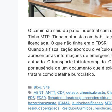
O caminhão saiu do pátio industrial com 
Tinha MTR. Tinha motorista com habilit
licenciada. O que não tinha era o FDSR 
Quando a fiscalização abordou o veículo 
apresentar as informações de emergência 
autuado. O transporte foi interrompido. 
por ausência de um documento que é exig
tratam como detalhe burocrático.
Blog
,
Site
ABNT
,
ANTT
,
CDF
,
cetesb
,
chemicalwaste
,
Cl
FDS
,
FDSR
,
fichadedadosdesegurancaderesiduos
hazardouswaste
,
IBAMA
,
laudoclassificacao
,
MT
residuosperigosos
,
ResiduosQuimicos
,
resoluca