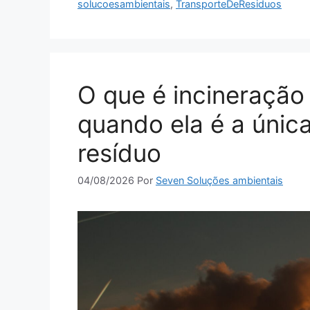
solucoesambientais
,
TransporteDeResiduos
O que é incineração
quando ela é a única
resíduo
04/08/2026
Por
Seven Soluções ambientais