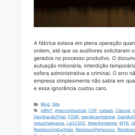
A fábrica estava em plena operação quan
ordem, até que os auditores solicitaram o
gerados no processo produtivo. O docume
autuação milionária, interdição temporár
esfera administrativa e criminal. O erro n
empresa simplesmente não sabia em qual
e essa ignorância custou caro.
Blog
,
Site
ABNT
,
AterroIndustrial
,
CDF
,
cetesb
,
ClasseI
,
c
DestinaçãoFinal
,
FDSR
,
gestãoambiental
,
GestãoD
industrialwaste
,
Lei12305
,
MeioAmbiente
,
MTR
,
n
ResíduosIndustriais
,
ResíduosPerigosos
,
Residuo