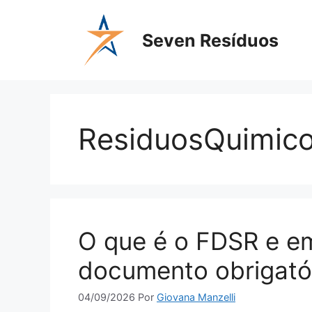
Seven Resíduos
ResiduosQuimic
O que é o FDSR e em
documento obrigató
04/09/2026
Por
Giovana Manzelli