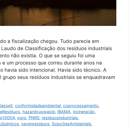
do a fiscalização chegou. Tudo parecia em
 Laudo de Classificação dos resíduos industriais
nto não existia. O que se seguiu foi uma
ia e um processo que correu durante anos na
ão havia sido intencional. Havia sido técnico. A
 grupo seus resíduos industriais se enquadravam
lasseII
,
conformidadeambiental
,
coprocessamento
,
eResíduos
,
hazardouswaste
,
IBAMA
,
incineração
,
br10004
,
pgrs
,
PNRS
,
residuosindustriais
,
sQuimicos
,
sevenresiduos
,
SoluçõesAmbientais
,