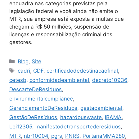
enquadra nas categorias previstas pela
legislação federal e você ainda não emite o
MTR, sua empresa está exposta a multas que
chegam a R$ 50 milhões, suspensão de
licenças e responsabilização criminal dos
gestores.
Blog
,
Site
cadri
,
CDF
,
certificadodedestinacaofinal
,
cetesb
,
conformidadeambiental
,
decreto10936
,
DescarteDeResiduos
,
environmentalcompliance
,
GerenciamentoDeResiduos
,
gestaoambiental
,
GestãoDeResíduos
,
hazardouswaste
,
IBAMA
,
Lei12305
,
manifestodetransportederesiduos
,
MTR
,
nbr10004
,
pgrs
,
PNRS
,
PortariaMMA280
,