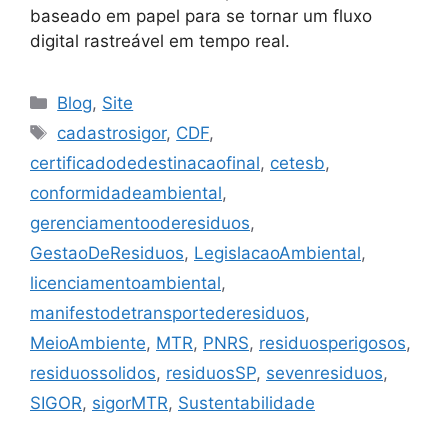
baseado em papel para se tornar um fluxo
digital rastreável em tempo real.
Blog
,
Site
cadastrosigor
,
CDF
,
certificadodedestinacaofinal
,
cetesb
,
conformidadeambiental
,
gerenciamentooderesiduos
,
GestaoDeResiduos
,
LegislacaoAmbiental
,
licenciamentoambiental
,
manifestodetransportederesiduos
,
MeioAmbiente
,
MTR
,
PNRS
,
residuosperigosos
,
residuossolidos
,
residuosSP
,
sevenresiduos
,
SIGOR
,
sigorMTR
,
Sustentabilidade