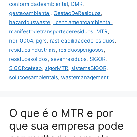
conformidadeambiental
,
DMR
,
gestaoambiental
,
GestaoDeResiduos
,
hazardouswaste
,
licenciamentoambiental
,
manifestodetransportederesiduos
,
MTR
,
nbr10004
,
pgrs
,
rastreabilidadederesiduos
,
residuosindustriais
,
residuosperigosos
,
residuossolidos
,
sevenresiduos
,
SIGOR
,
SIGORcetesb
,
sigorMTR
,
sistemaSIGOR
,
solucoesambientais
,
wastemanagement
O que é o MTR e por
que sua empresa pode