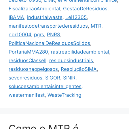
decreto10936
,
DMR
,
environmentalcompliance
,
FiscalizacaoAmbiental
,
GestaoDeResiduos
,
IBAMA
,
industrialwaste
,
Lei12305
,
manifestodetransportederesiduos
,
MTR
,
nbr10004
,
pgrs
,
PNRS
,
PoliticaNacionalDeResiduosSolidos
,
PortariaMMA280
,
rastreabilidadeambiental
,
residuosClasseII
,
residuosindustriais
,
residuosnaopeigosos
,
ResoluçãoSIMA
,
sevenresiduos
,
SIGOR
,
SINIR
,
solucoesambientaisinteligentes
,
wastermanifest
,
WasteTracking
Como o MTR é