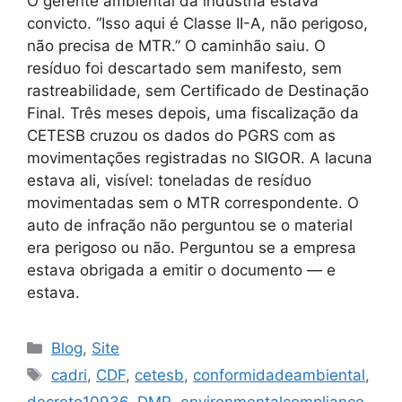
O gerente ambiental da indústria estava
convicto. “Isso aqui é Classe II-A, não perigoso,
não precisa de MTR.” O caminhão saiu. O
resíduo foi descartado sem manifesto, sem
rastreabilidade, sem Certificado de Destinação
Final. Três meses depois, uma fiscalização da
CETESB cruzou os dados do PGRS com as
movimentações registradas no SIGOR. A lacuna
estava ali, visível: toneladas de resíduo
movimentadas sem o MTR correspondente. O
auto de infração não perguntou se o material
era perigoso ou não. Perguntou se a empresa
estava obrigada a emitir o documento — e
estava.
Blog
,
Site
cadri
,
CDF
,
cetesb
,
conformidadeambiental
,