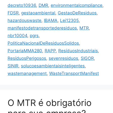
decreto10936
,
DMR
,
environmentalcompliance
,
FDSR
,
gestaoambiental
,
GestaoDeResiduos
,
hazardouswaste
,
IBAMA
,
Lei12305
,
manifestodetransportederesiduos
,
MTR
,
nbr10004
,
pgrs
,
PoliticaNacionalDeResiduosSolidos
,
PortariaMMA280
,
RAPP
,
ResíduosIndustriais
,
ResíduosPerigosos
,
sevenresiduos
,
SIGOR
,
SINIR
,
solucoesambientaisinteligentes
,
wastemanagement
,
WasteTransportManifest
O MTR é obrigatório