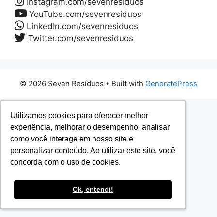
Instagram.com/sevenresiduos
YouTube.com/sevenresiduos
LinkedIn.com/sevenresiduos
Twitter.com/sevenresiduos
© 2026 Seven Resíduos
• Built with
GeneratePress
Utilizamos cookies para oferecer melhor
Utilizamos cookies para oferecer melhor
experiência, melhorar o desempenho, analisar
experiência, melhorar o desempenho, analisar
como você interage em nosso site e
como você interage em nosso site e
personalizar conteúdo. Ao utilizar este site, você
personalizar conteúdo. Ao utilizar este site, você
concorda com o uso de cookies.
concorda com o uso de cookies.
Ok, entendi!
Ok, entendi!