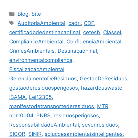
Blog
,
Site
AuditoriaAmbiental
,
cadri
,
CDF
,
certificadodedestinacaofinal
,
cetesb
,
ClasseI
,
ComplianceAmbiental
,
ConfidenciaAmbiental
,
CrimesAmbientais
,
DestinaçãoFinal
,
environmentalcompliance
,
FiscalizacaoAmbiental
,
GerenciamentoDeResiduos
,
GestaoDeResiduos
,
gestaoderesiduosperigosos
,
hazardouswaste
,
IBAMA
,
Lei12305
,
manifestodetransportederesiduos
,
MTR
,
nbr10004
,
PNRS
,
residuosperigosos
,
ResponsabilidadeAmbiental
,
sevenresiduos
,
SIGOR
,
SINIR
,
solucoesambientaisinteligentes
,