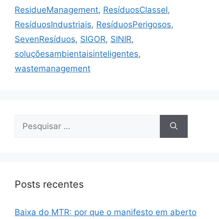
ResidueManagement
,
ResíduosClasseI
,
ResíduosIndustriais
,
ResíduosPerigosos
,
SevenResíduos
,
SIGOR
,
SINIR
,
soluçõesambientaisinteligentes
,
wastemanagement
Posts recentes
Baixa do MTR: por que o manifesto em aberto