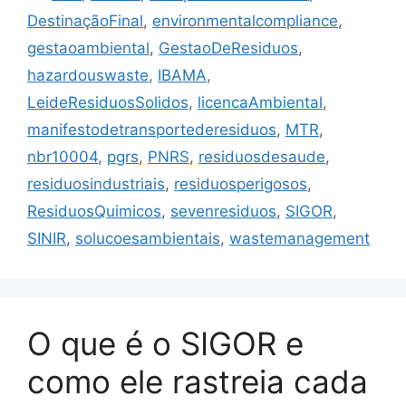
DestinaçãoFinal
,
environmentalcompliance
,
gestaoambiental
,
GestaoDeResiduos
,
hazardouswaste
,
IBAMA
,
LeideResiduosSolidos
,
licencaAmbiental
,
manifestodetransportederesiduos
,
MTR
,
nbr10004
,
pgrs
,
PNRS
,
residuosdesaude
,
residuosindustriais
,
residuosperigosos
,
ResiduosQuimicos
,
sevenresiduos
,
SIGOR
,
SINIR
,
solucoesambientais
,
wastemanagement
O que é o SIGOR e
como ele rastreia cada