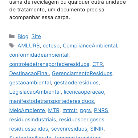
usina de reciclagem ou qualquer outra unidade
de tratamento, um documento precisa
acompanhar essa carga.
Blog
,
Site
AMLURB
,
cetesb
,
ComplianceAmbiental
,
conformidadeambiental
,
controledetransportederesiduos
,
CTR
,
DestinacaoFinal
,
GerenciamentoResiduos
,
gestaoambiental
,
gestãoderesiduos
,
LegislacaoAmbiental
,
licencaoperacao
,
manifestodetransportederesiduos
,
MeioAmbiente
,
MTR
,
mtrctr
,
pgrs
,
PNRS
,
residuosindustriais
,
residuosperigosos
,
residuossolidos
,
sevenresiduos
,
SINIR
,
Sustentabilidade
,
transporteresiduos