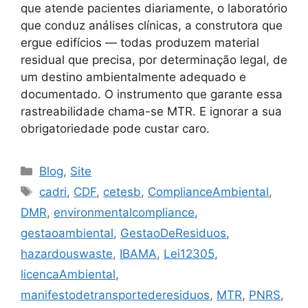
que atende pacientes diariamente, o laboratório
que conduz análises clínicas, a construtora que
ergue edifícios — todas produzem material
residual que precisa, por determinação legal, de
um destino ambientalmente adequado e
documentado. O instrumento que garante essa
rastreabilidade chama-se MTR. E ignorar a sua
obrigatoriedade pode custar caro.
Blog
,
Site
cadri
,
CDF
,
cetesb
,
ComplianceAmbiental
,
DMR
,
environmentalcompliance
,
gestaoambiental
,
GestaoDeResiduos
,
hazardouswaste
,
IBAMA
,
Lei12305
,
licencaAmbiental
,
manifestodetransportederesiduos
,
MTR
,
PNRS
,