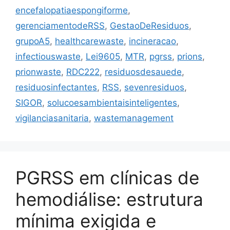
encefalopatiaespongiforme
,
gerenciamentodeRSS
,
GestaoDeResiduos
,
grupoA5
,
healthcarewaste
,
incineracao
,
infectiouswaste
,
Lei9605
,
MTR
,
pgrss
,
prions
,
prionwaste
,
RDC222
,
residuosdesauede
,
residuosinfectantes
,
RSS
,
sevenresiduos
,
SIGOR
,
solucoesambientaisinteligentes
,
vigilanciasanitaria
,
wastemanagement
PGRSS em clínicas de
hemodiálise: estrutura
mínima exigida e