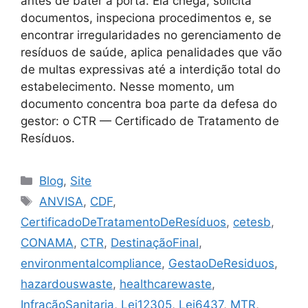
antes de bater à porta. Ela chega, solicita
documentos, inspeciona procedimentos e, se
encontrar irregularidades no gerenciamento de
resíduos de saúde, aplica penalidades que vão
de multas expressivas até a interdição total do
estabelecimento. Nesse momento, um
documento concentra boa parte da defesa do
gestor: o CTR — Certificado de Tratamento de
Resíduos.
Blog
,
Site
ANVISA
,
CDF
,
CertificadoDeTratamentoDeResíduos
,
cetesb
,
CONAMA
,
CTR
,
DestinaçãoFinal
,
environmentalcompliance
,
GestaoDeResiduos
,
hazardouswaste
,
healthcarewaste
,
InfraçãoSanitaria
,
Lei12305
,
Lei6437
,
MTR
,