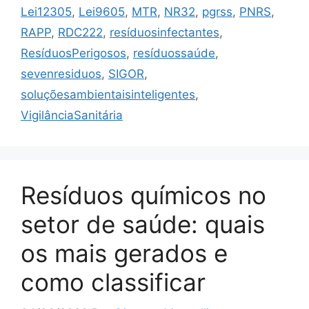
Lei12305
,
Lei9605
,
MTR
,
NR32
,
pgrss
,
PNRS
,
RAPP
,
RDC222
,
resíduosinfectantes
,
ResíduosPerigosos
,
resíduossaúde
,
sevenresiduos
,
SIGOR
,
soluçõesambientaisinteligentes
,
VigilânciaSanitária
Resíduos químicos no
setor de saúde: quais
os mais gerados e
como classificar