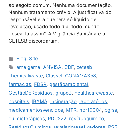
ao esgoto comum. Nenhuma documentação.
Nenhum tratamento prévio. A justificativa do
responsável era que “era só líquido de
revelação, usado todo dia, todo mundo
descarta assim”. A Vigilância Sanitária e a
CETESB discordaram.
Blog
,
Site
amalgama
,
ANVISA
,
CDF
,
cetesb
,
chemicalwaste
,
ClasseI
,
CONAMA358
,
farmácias
,
FDSR
,
gestãoambiental
,
GestãoDeResíduos
,
grupoB
,
healthcarewaste
,
hospitais
,
IBAMA
,
incineração
,
laboratórios
,
medicamentosvencidos
,
MTR
,
nbr10004
,
pgrss
,
quimioterápicos
,
RDC222
,
resíduoquímico
,
ResíduosQuímicos
,
reveladoresefixadores
,
RSS
,