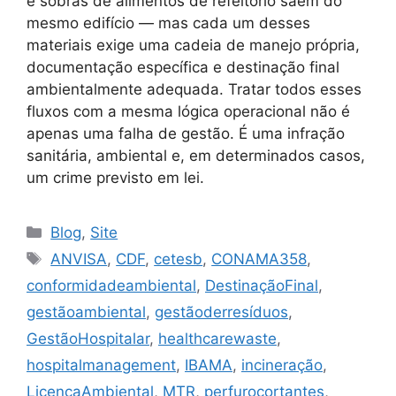
e sobras de alimentos de refeitório saem do
mesmo edifício — mas cada um desses
materiais exige uma cadeia de manejo própria,
documentação específica e destinação final
ambientalmente adequada. Tratar todos esses
fluxos com a mesma lógica operacional não é
apenas uma falha de gestão. É uma infração
sanitária, ambiental e, em determinados casos,
um crime previsto em lei.
Blog
,
Site
ANVISA
,
CDF
,
cetesb
,
CONAMA358
,
conformidadeambiental
,
DestinaçãoFinal
,
gestãoambiental
,
gestãoderresíduos
,
GestãoHospitalar
,
healthcarewaste
,
hospitalmanagement
,
IBAMA
,
incineração
,
LicençaAmbiental
,
MTR
,
perfurocortantes
,