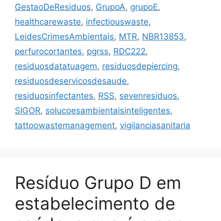
GestaoDeResiduos
,
GrupoA
,
grupoE
,
healthcarewaste
,
infectiouswaste
,
LeidesCrimesAmbientais
,
MTR
,
NBR13853
,
perfurocortantes
,
pgrss
,
RDC222
,
residuosdatatuagem
,
residuosdepiercing
,
residuosdeservicosdesaude
,
residuosinfectantes
,
RSS
,
sevenresiduos
,
SIGOR
,
solucoesambientaisinteligentes
,
tattoowastemanagement
,
vigilanciasanitaria
Resíduo Grupo D em
estabelecimento de