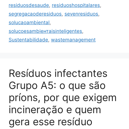
residuosdesaude
,
residuoshospitalares
,
segregacaoderesiduos
,
sevenresiduos
,
solucaoambiental
,
solucoesambiентaisinteligentes
,
Sustentabilidade
,
wastemanagement
Resíduos infectantes
Grupo A5: o que são
príons, por que exigem
incineração e quem
gera esse resíduo