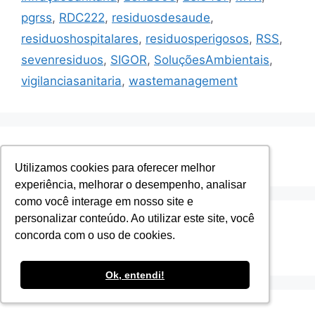
pgrss
,
RDC222
,
residuosdesaude
,
residuoshospitalares
,
residuosperigosos
,
RSS
,
sevenresiduos
,
SIGOR
,
SoluçõesAmbientais
,
vigilanciasanitaria
,
wastemanagement
1
2
Next
→
Utilizamos cookies para oferecer melhor
Utilizamos cookies para oferecer melhor
experiência, melhorar o desempenho, analisar
experiência, melhorar o desempenho, analisar
como você interage em nosso site e
como você interage em nosso site e
personalizar conteúdo. Ao utilizar este site, você
personalizar conteúdo. Ao utilizar este site, você
concorda com o uso de cookies.
concorda com o uso de cookies.
Ok, entendi!
Ok, entendi!