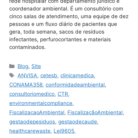
rede hospitalar com departamento jurídico e
coordenador ambiental. É um consultório com
cinco salas de atendimento, uma equipe de dez
pessoas e um fluxo diário de pacientes que
gera, toda semana, sacos de resíduos
infectantes, perfurocortantes e materiais
contaminados.
Blog
,
Site
ANVISA
,
cetesb
,
clinicamedica
,
CONAMA358
,
conformidadeambiental
,
consultoriomedico
,
CTR
,
environmentalcompliance
,
FiscalizacaoAmbiental
,
FiscalizaçãoAmbiental
,
gestaodерesiduos
,
gestaodесaude
,
healthcarewaste
,
Lei9605
,