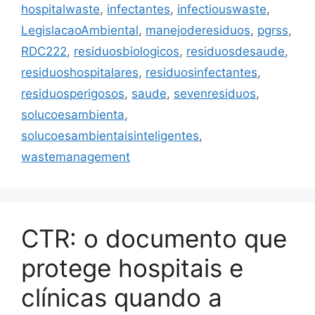
hospitalwaste
,
infectantes
,
infectiouswaste
,
LegislacaoAmbiental
,
manejoderesiduos
,
pgrss
,
RDC222
,
residuosbiologicos
,
residuosdesaude
,
residuoshospitalares
,
residuosinfectantes
,
residuosperigosos
,
saude
,
sevenresiduos
,
solucoesambienta
,
solucoesambientaisinteligentes
,
wastemanagement
CTR: o documento que
protege hospitais e
clínicas quando a