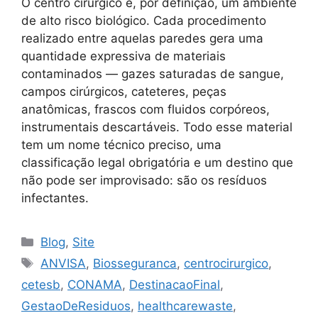
O centro cirúrgico é, por definição, um ambiente
de alto risco biológico. Cada procedimento
realizado entre aquelas paredes gera uma
quantidade expressiva de materiais
contaminados — gazes saturadas de sangue,
campos cirúrgicos, cateteres, peças
anatômicas, frascos com fluidos corpóreos,
instrumentais descartáveis. Todo esse material
tem um nome técnico preciso, uma
classificação legal obrigatória e um destino que
não pode ser improvisado: são os resíduos
infectantes.
Blog
,
Site
ANVISA
,
Biosseguranca
,
centrocirurgico
,
cetesb
,
CONAMA
,
DestinacaoFinal
,
GestaoDeResiduos
,
healthcarewaste
,