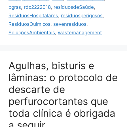
pgrss
,
rdc2222018
,
resíduosdeSaúde
,
ResíduosHospitalares
,
residuosperigosos
,
ResiduosQuimicos
,
sevenresiduos
,
SoluçõesAmbientais
,
wastemanagement
Agulhas, bisturis e
lâminas: o protocolo de
descarte de
perfurocortantes que
toda clínica é obrigada
a seguir