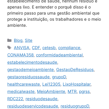
estabelecimento de saúde, nenhum resíduo é
apenas lixo. E entender o porquê disso é o
primeiro passo para uma gestão ambiental que
protege a instituição, os trabalhadores e o meio
ambiente.
Blog
,
Site
ANVISA
,
CDF
,
cetesb
,
compliance
,
CONAMA358
,
conformidadeambiental
,
estabelecimentodesaude
,
gestaodemeioambiente
,
GestaoDeResiduos
,
gestaoresiduossaude
,
grupoD
,
healthcarewaste
,
Lei12305
,
LixoHospitalar
,
medicalwaste
,
MeioAmbiente
,
MTR
,
pgrss
,
RDC222
,
residuodesaude
,
residuodeservicodesaude
,
residuogrupoD
,