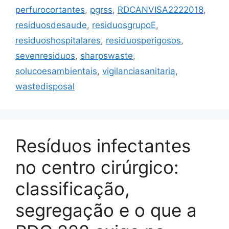
perfurocortantes
,
pgrss
,
RDCANVISA2222018
,
residuosdesaude
,
residuosgrupoE
,
residuoshospitalares
,
residuosperigosos
,
sevenresiduos
,
sharpswaste
,
solucoesambientais
,
vigilanciasanitaria
,
wastedisposal
Resíduos infectantes
no centro cirúrgico:
classificação,
segregação e o que a