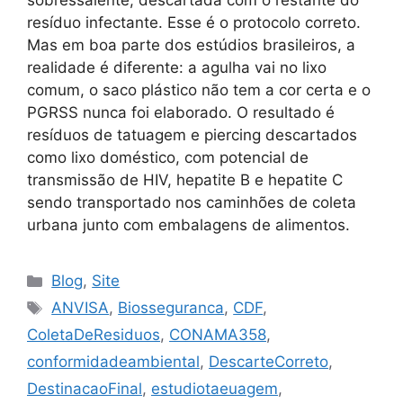
sobressalente, descartada com o restante do
resíduo infectante. Esse é o protocolo correto.
Mas em boa parte dos estúdios brasileiros, a
realidade é diferente: a agulha vai no lixo
comum, o saco plástico não tem a cor certa e o
PGRSS nunca foi elaborado. O resultado é
resíduos de tatuagem e piercing descartados
como lixo doméstico, com potencial de
transmissão de HIV, hepatite B e hepatite C
sendo transportado nos caminhões de coleta
urbana junto com embalagens de alimentos.
Blog
,
Site
ANVISA
,
Biosseguranca
,
CDF
,
ColetaDeResiduos
,
CONAMA358
,
conformidadeambiental
,
DescarteCorreto
,
DestinacaoFinal
,
estudiotaeuagem
,