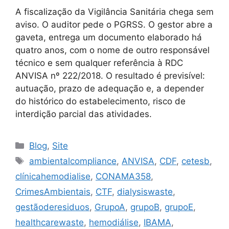
A fiscalização da Vigilância Sanitária chega sem
aviso. O auditor pede o PGRSS. O gestor abre a
gaveta, entrega um documento elaborado há
quatro anos, com o nome de outro responsável
técnico e sem qualquer referência à RDC
ANVISA nº 222/2018. O resultado é previsível:
autuação, prazo de adequação e, a depender
do histórico do estabelecimento, risco de
interdição parcial das atividades.
Blog
,
Site
ambientalcompliance
,
ANVISA
,
CDF
,
cetesb
,
clínicahemodialise
,
CONAMA358
,
CrimesAmbientais
,
CTF
,
dialysiswaste
,
gestãoderesiduos
,
GrupoA
,
grupoB
,
grupoE
,
healthcarewaste
,
hemodiálise
,
IBAMA
,