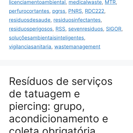
licenciamentoambiental
,
medicalwaste
,
MTR
,
perfurocortantes
,
pgrss
,
PNRS
,
RDC222
,
residuosdesaude
,
residuosinfectantes
,
residuosperigosos
,
RSS
,
sevenresiduos
,
SIGOR
,
soluçõesambientaisinteligentes
,
vigilanciasanitaria
,
wastemanagement
Resíduos de serviços
de tatuagem e
piercing: grupo,
acondicionamento e
coleta obrigatória