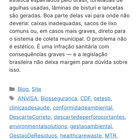
agulhas usadas, lâminas de bisturi e lancetas
são geradas. Boa parte delas vai para onde não
deveria: caixas inadequadas, sacos de lixo
comuns ou, em casos mais graves, direto para
o sistema de coleta municipal. O problema não
é estético. É uma infração sanitária com
consequências graves — e a legislação
brasileira não deixa margem para dúvida sobre
isso.
Blog
,
Site
ANVISA
,
Biosseguranca
,
CDF
,
cetesb
,
clinicasdesaude
,
conformidadeambiental
,
DescarteCorreto
,
descartedeperforocortantes
,
environmentalsolutions
,
gestaoambiental
,
GestaoDeResiduos
,
healthcarewaste
,
MTR
,