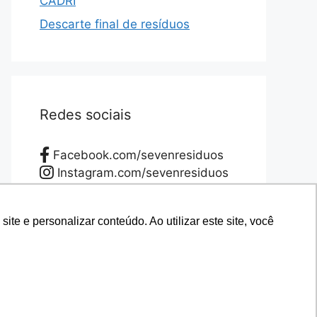
CADRI
Descarte final de resíduos
Redes sociais
Facebook.com/sevenresiduos
Instagram.com/sevenresiduos
YouTube.com/sevenresiduos
LinkedIn.com/sevenresiduos
e e personalizar conteúdo. Ao utilizar este site, você
e e personalizar conteúdo. Ao utilizar este site, você
Twitter.com/sevenresiduos