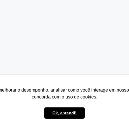
melhorar o desempenho, analisar como você interage em nosso sit
melhorar o desempenho, analisar como você interage em nosso sit
concorda com o uso de cookies.
concorda com o uso de cookies.
Ok, entendi!
Ok, entendi!
© 2026 Seven Resíduos
• Built with
GeneratePress