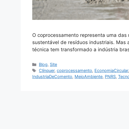
O coprocessamento representa uma das m
sustentável de resíduos industriais. Mas
técnica tem transformado a indústria bras
Blog
,
Site
Clínquer
,
coprocessamento
,
EconomiaCircular
IndustriaDeComento
,
MeioAmbiente
,
PNRS
,
Tecno