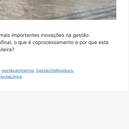
ais importantes inovações na gestão
 afinal, o que é coprocessamento e por que esta
ileira?
,
gestãoambiental
,
GestãoDeResíduos
,
logiaLimpa