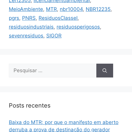
Lei12305
,
licenciamentoambiental
,
MeioAmbiente
,
MTR
,
nbr10004
,
NBR12235
,
pgrs
,
PNRS
,
ResiduosClasseI
,
residuosindustriais
,
residuosperigosos
,
sevenresiduos
,
SIGOR
Posts recentes
Baixa do MTR: por que o manifesto em aberto
derruba a prova de destinação do gerador