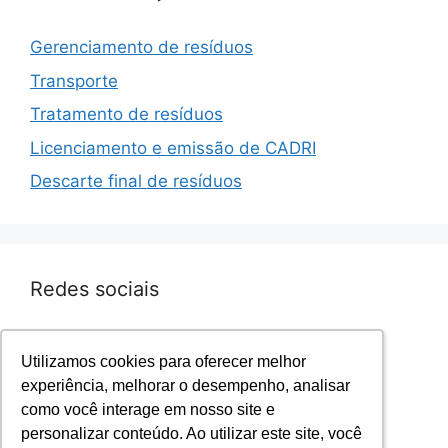
Gerenciamento de resíduos
Transporte
Tratamento de resíduos
Licenciamento e emissão de CADRI
Descarte final de resíduos
Redes sociais
Facebook.com/sevenresiduos
Utilizamos cookies para oferecer melhor
Utilizamos cookies para oferecer melhor
Instagram.com/sevenresiduos
experiência, melhorar o desempenho, analisar
experiência, melhorar o desempenho, analisar
YouTube.com/sevenresiduos
como você interage em nosso site e
como você interage em nosso site e
LinkedIn.com/sevenresiduos
personalizar conteúdo. Ao utilizar este site, você
personalizar conteúdo. Ao utilizar este site, você
Twitter.com/sevenresiduos