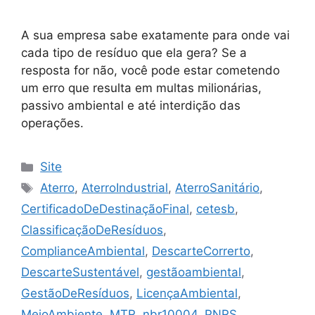
A sua empresa sabe exatamente para onde vai
cada tipo de resíduo que ela gera? Se a
resposta for não, você pode estar cometendo
um erro que resulta em multas milionárias,
passivo ambiental e até interdição das
operações.
Site
Aterro
,
AterroIndustrial
,
AterroSanitário
,
CertificadoDeDestinaçãoFinal
,
cetesb
,
ClassificaçãoDeResíduos
,
ComplianceAmbiental
,
DescarteCorrerto
,
DescarteSustentável
,
gestãoambiental
,
GestãoDeResíduos
,
LicençaAmbiental
,
MeioAmbiente
,
MTR
,
nbr10004
,
PNRS
,