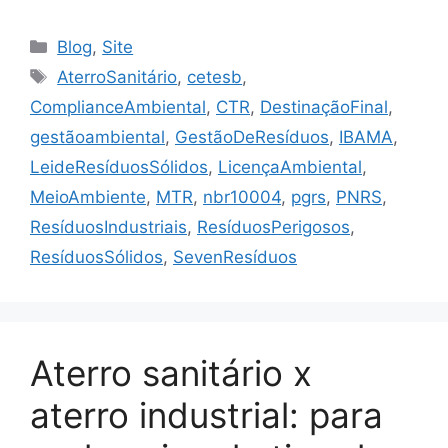
Blog
,
Site
AterroSanitário
,
cetesb
,
ComplianceAmbiental
,
CTR
,
DestinaçãoFinal
,
gestãoambiental
,
GestãoDeResíduos
,
IBAMA
,
LeideResíduosSólidos
,
LicençaAmbiental
,
MeioAmbiente
,
MTR
,
nbr10004
,
pgrs
,
PNRS
,
ResíduosIndustriais
,
ResíduosPerigosos
,
ResíduosSólidos
,
SevenResíduos
Aterro sanitário x
aterro industrial: para