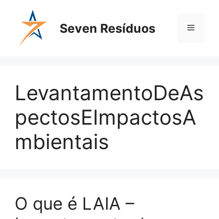
Seven Resíduos
LevantamentoDeAs
pectosEImpactosA
mbientais
O que é LAIA –