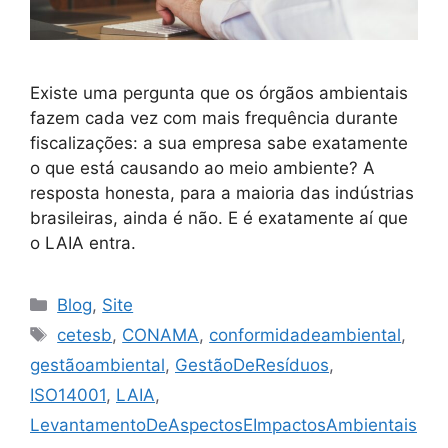
Existe uma pergunta que os órgãos ambientais
fazem cada vez com mais frequência durante
fiscalizações: a sua empresa sabe exatamente
o que está causando ao meio ambiente? A
resposta honesta, para a maioria das indústrias
brasileiras, ainda é não. E é exatamente aí que
o LAIA entra.
Blog
,
Site
cetesb
,
CONAMA
,
conformidadeambiental
,
gestãoambiental
,
GestãoDeResíduos
,
ISO14001
,
LAIA
,
LevantamentoDeAspectosEImpactosAmbientais