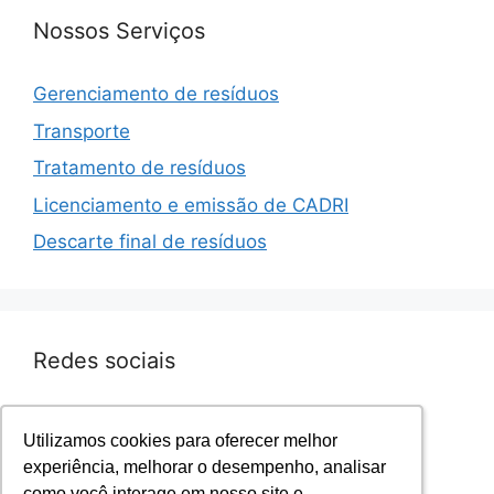
Nossos Serviços
Gerenciamento de resíduos
Transporte
Tratamento de resíduos
Licenciamento e emissão de CADRI
Descarte final de resíduos
Redes sociais
Facebook.com/sevenresiduos
Utilizamos cookies para oferecer melhor
Utilizamos cookies para oferecer melhor
Instagram.com/sevenresiduos
experiência, melhorar o desempenho, analisar
experiência, melhorar o desempenho, analisar
YouTube.com/sevenresiduos
como você interage em nosso site e
como você interage em nosso site e