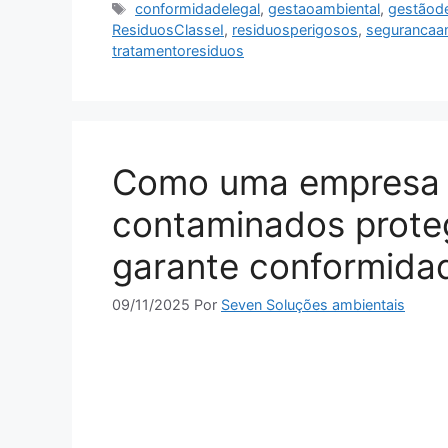
conformidadelegal
,
gestaoambiental
,
gestãod
ResiduosClasseI
,
residuosperigosos
,
segurancaa
tratamentoresiduos
Como uma empresa d
contaminados prote
garante conformidade
09/11/2025
Por
Seven Soluções ambientais