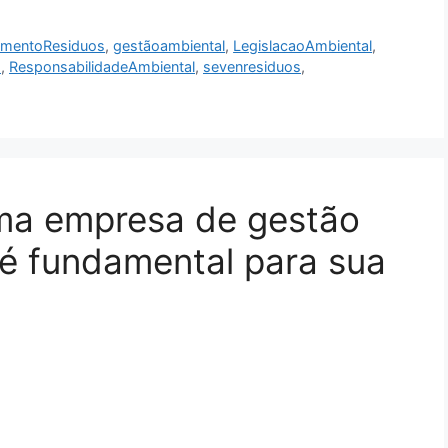
amentoResiduos
,
gestãoambiental
,
LegislacaoAmbiental
,
s
,
ResponsabilidadeAmbiental
,
sevenresiduos
,
uma empresa de gestão
 é fundamental para sua