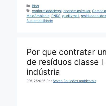
Blog
conformidadelegal
,
economiasircular
,
Gerenci
MeioAmbiente
,
PNRS
,
qualityrasil
,
residuossolido
Sustentabilidade
Por que contratar 
de resíduos classe I
indústria
09/12/2025
Por
Seven Soluções ambientais