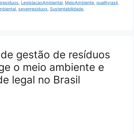
eresiduos
,
LegislacaoAmbiental
,
MeioAmbiente
,
qualityrasil
,
mbiental
,
sevenresiduos
,
Sustentabilidade
,
e gestão de resíduos
ge o meio ambiente e
 legal no Brasil