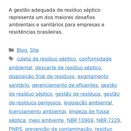
A gestão adequada de resíduo séptico
representa um dos maiores desafios
ambientais e sanitários para empresas e
residências brasileiras.
Blog
,
Site
coleta de resíduo séptico
,
conformidade
ambiental
,
descarte de resíduo séptico
,
disposição final de resíduos
,
esgotamento
sanitário
,
gerenciamento de efluentes
,
gestão
de resíduo séptico
,
gestão de resíduos
,
gestão
de resíduos perigosos
,
legislação ambiental
,
licenciamento ambiental
,
limpeza de fossa
séptica
,
meio ambiente
,
NBR 13969
,
NBR 7229
,
PNRS
,
prevenção de contaminação
,
resíduo