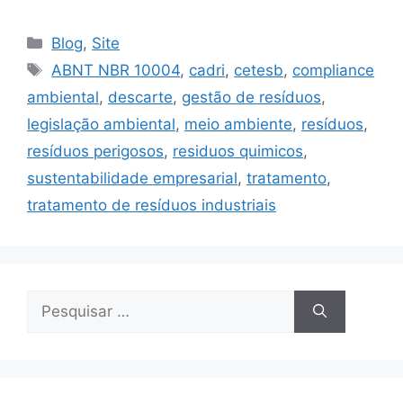
Blog
,
Site
ABNT NBR 10004
,
cadri
,
cetesb
,
compliance
ambiental
,
descarte
,
gestão de resíduos
,
legislação ambiental
,
meio ambiente
,
resíduos
,
resíduos perigosos
,
residuos quimicos
,
sustentabilidade empresarial
,
tratamento
,
tratamento de resíduos industriais