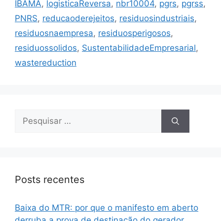
IBAMA
,
logisticaReversa
,
nbr10004
,
pgrs
,
pgrss
,
PNRS
,
reducaoderejeitos
,
residuosindustriais
,
residuosnaempresa
,
residuosperigosos
,
residuossolidos
,
SustentabilidadeEmpresarial
,
wastereduction
Posts recentes
Baixa do MTR: por que o manifesto em aberto
derruba a prova de destinação do gerador