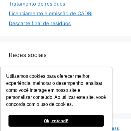
Tratamento de resíduos
Licenciamento e emissão de CADRI
Descarte final de resíduos
Redes sociais
Facebook.com/sevenresiduos
Utilizamos cookies para oferecer melhor
Utilizamos cookies para oferecer melhor
Instagram.com/sevenresiduos
experiência, melhorar o desempenho, analisar
experiência, melhorar o desempenho, analisar
YouTube.com/sevenresiduos
como você interage em nosso site e
como você interage em nosso site e
LinkedIn.com/sevenresiduos
personalizar conteúdo. Ao utilizar este site, você
personalizar conteúdo. Ao utilizar este site, você
Twitter.com/sevenresiduos
concorda com o uso de cookies.
concorda com o uso de cookies.
Ok, entendi!
Ok, entendi!
© 2026 Seven Resíduos
• Built with
GeneratePress