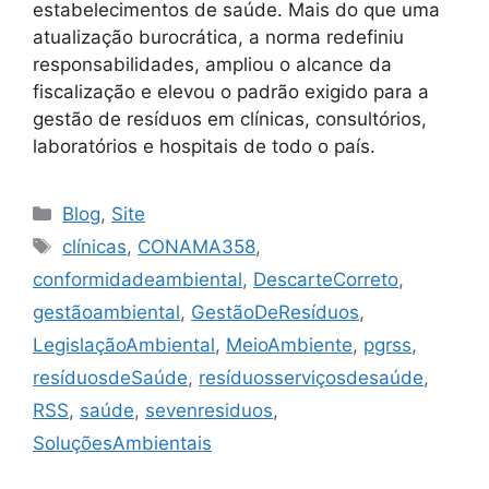
estabelecimentos de saúde. Mais do que uma
atualização burocrática, a norma redefiniu
responsabilidades, ampliou o alcance da
fiscalização e elevou o padrão exigido para a
gestão de resíduos em clínicas, consultórios,
laboratórios e hospitais de todo o país.
Blog
,
Site
clínicas
,
CONAMA358
,
conformidadeambiental
,
DescarteCorreto
,
gestãoambiental
,
GestãoDeResíduos
,
LegislaçãoAmbiental
,
MeioAmbiente
,
pgrss
,
resíduosdeSaúde
,
resíduosserviçosdesaúde
,
RSS
,
saúde
,
sevenresiduos
,
SoluçõesAmbientais