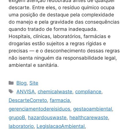
exigem atenção redobrada antes de qualquer
descarte. Entre eles, o resíduo químico ocupa
uma posição de destaque pela complexidade
do manejo e pela gravidade das consequências
quando tratado de forma inadequada.
Hospitais, clínicas, laboratórios, farmácias e
drogarias estão sujeitos a regras rígidas e
precisas — e o desconhecimento dessas regras
não isenta ninguém da responsabilidade legal,
ambiental e sanitária.
Blog
,
Site
ANVISA
,
chemicalwaste
,
compliance
,
DescarteCorreto
,
farmacia
,
gerenciamentodereisiduos
,
gestaoambiental
,
grupoB
,
hazardouswaste
,
healthcarewaste
,
laboratorio
,
LegislacaoAmbiental
,