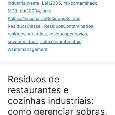
industrialwaste
,
Lei12305
,
mixcontaminado
,
MTR
,
nbr10004
,
pgrs
,
PoliticaNacionalDeResiduosSolidos
,
ResiduosClasseI
,
ResiduosContaminados
,
residuosindustriais
,
residuosperigosos
,
sevenresiduos
,
solucoesambientais
,
wastemanagement
Resíduos de
restaurantes e
cozinhas industriais:
como gerenciar sobras,