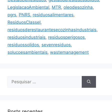
LegislacaoAmbiental
,
MTR
,
oleodesozinha
,
pgrs
,
PNRS
,
residuosalimentares
,
ResiduosClasseI
,
residuosderestaurantesecozinhasindustriais
,
residuosindustriais
,
residuosperigosos
,
residuossolidos
,
sevenresiduos
,
solucoesambientais
,
wastemanagement
Posts recentes