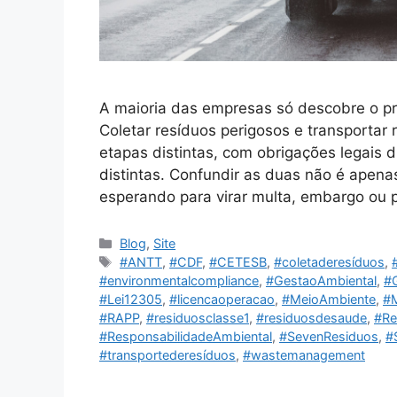
A maioria das empresas só descobre o pro
Coletar resíduos perigosos e transportar
etapas distintas, com obrigações legais 
distintas. Confundir as duas não é apena
esperando para virar multa, embargo ou p
Blog
,
Site
#ANTT
,
#CDF
,
#CETESB
,
#coletaderesíduos
,
#environmentalcompliance
,
#GestaoAmbiental
,
#
#Lei12305
,
#licencaoperacao
,
#MeioAmbiente
,
#
#RAPP
,
#residuosclasse1
,
#residuosdesaude
,
#Re
#ResponsabilidadeAmbiental
,
#SevenResiduos
,
#
#transportederesíduos
,
#wastemanagement