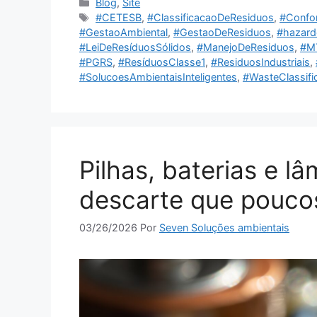
Blog
,
Site
#CETESB
,
#ClassificacaoDeResiduos
,
#Confo
#GestaoAmbiental
,
#GestaoDeResiduos
,
#hazard
#LeiDeResíduosSólidos
,
#ManejoDeResiduos
,
#M
#PGRS
,
#ResíduosClasse1
,
#ResiduosIndustriais
,
#SolucoesAmbientaisInteligentes
,
#WasteClassifi
Pilhas, baterias e l
descarte que pouco
03/26/2026
Por
Seven Soluções ambientais