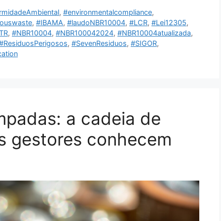
rmidadeAmbiental
,
#environmentalcompliance
,
ouswaste
,
#IBAMA
,
#laudoNBR10004
,
#LCR
,
#Lei12305
,
TR
,
#NBR10004
,
#NBR100042024
,
#NBR10004atualizada
,
#ResiduosPerigosos
,
#SevenResiduos
,
#SIGOR
,
cation
âmpadas: a cadeia de
s gestores conhecem