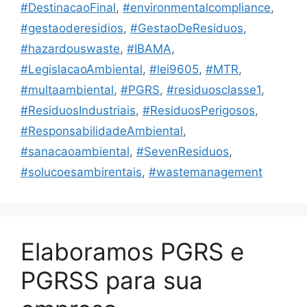
#DestinacaoFinal
,
#environmentalcompliance
,
#gestaoderesidios
,
#GestaoDeResiduos
,
#hazardouswaste
,
#IBAMA
,
#LegislacaoAmbiental
,
#lei9605
,
#MTR
,
#multaambiental
,
#PGRS
,
#residuosclasse1
,
#ResiduosIndustriais
,
#ResiduosPerigosos
,
#ResponsabilidadeAmbiental
,
#sanacaoambiental
,
#SevenResiduos
,
#solucoesambirentais
,
#wastemanagement
Elaboramos PGRS e
PGRSS para sua