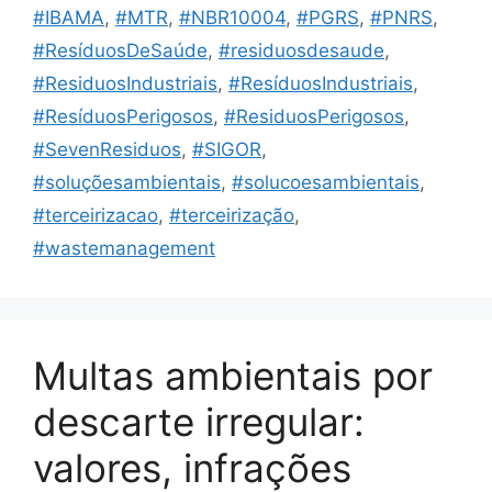
#IBAMA
,
#MTR
,
#NBR10004
,
#PGRS
,
#PNRS
,
#ResíduosDeSaúde
,
#residuosdesaude
,
#ResiduosIndustriais
,
#ResíduosIndustriais
,
#ResíduosPerigosos
,
#ResiduosPerigosos
,
#SevenResiduos
,
#SIGOR
,
#soluçõesambientais
,
#solucoesambientais
,
#terceirizacao
,
#terceirização
,
#wastemanagement
Multas ambientais por
descarte irregular:
valores, infrações