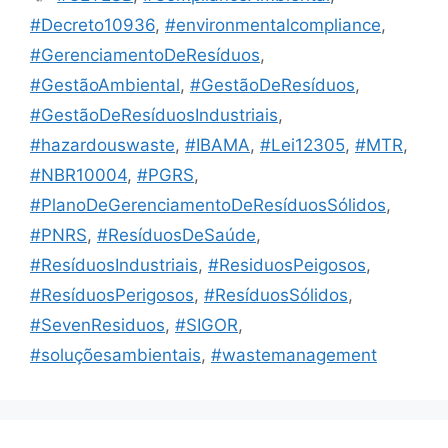
#Decreto10936
,
#environmentalcompliance
,
#GerenciamentoDeResíduos
,
#GestãoAmbiental
,
#GestãoDeResíduos
,
#GestãoDeResíduosIndustriais
,
#hazardouswaste
,
#IBAMA
,
#Lei12305
,
#MTR
,
#NBR10004
,
#PGRS
,
#PlanoDeGerenciamentoDeResíduosSólidos
,
#PNRS
,
#ResíduosDeSaúde
,
#ResíduosIndustriais
,
#ResiduosPeigosos
,
#ResíduosPerigosos
,
#ResíduosSólidos
,
#SevenResiduos
,
#SIGOR
,
#soluçõesambientais
,
#wastemanagement