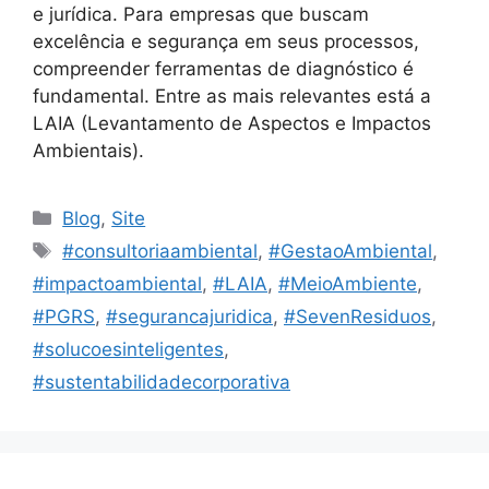
e jurídica. Para empresas que buscam
excelência e segurança em seus processos,
compreender ferramentas de diagnóstico é
fundamental. Entre as mais relevantes está a
LAIA (Levantamento de Aspectos e Impactos
Ambientais).
Blog
,
Site
#consultoriaambiental
,
#GestaoAmbiental
,
#impactoambiental
,
#LAIA
,
#MeioAmbiente
,
#PGRS
,
#segurancajuridica
,
#SevenResiduos
,
#solucoesinteligentes
,
#sustentabilidadecorporativa