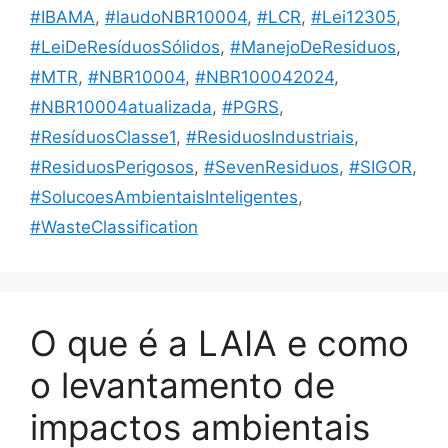
#IBAMA
,
#laudoNBR10004
,
#LCR
,
#Lei12305
,
#LeiDeResíduosSólidos
,
#ManejoDeResiduos
,
#MTR
,
#NBR10004
,
#NBR100042024
,
#NBR10004atualizada
,
#PGRS
,
#ResíduosClasse1
,
#ResiduosIndustriais
,
#ResiduosPerigosos
,
#SevenResiduos
,
#SIGOR
,
#SolucoesAmbientaisInteligentes
,
#WasteClassification
O que é a LAIA e como
o levantamento de
impactos ambientais