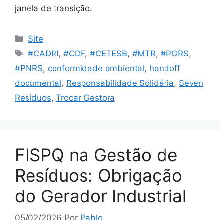
janela de transição.
Site
#CADRI
,
#CDF
,
#CETESB
,
#MTR
,
#PGRS
,
#PNRS
,
conformidade ambiental
,
handoff
documental
,
Responsabilidade Solidária
,
Seven
Resíduos
,
Trocar Gestora
FISPQ na Gestão de
Resíduos: Obrigação
do Gerador Industrial
05/02/2026
Por
Pablo