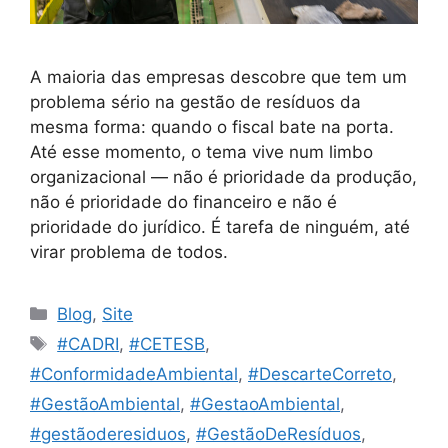
A maioria das empresas descobre que tem um
problema sério na gestão de resíduos da
mesma forma: quando o fiscal bate na porta.
Até esse momento, o tema vive num limbo
organizacional — não é prioridade da produção,
não é prioridade do financeiro e não é
prioridade do jurídico. É tarefa de ninguém, até
virar problema de todos.
Blog
,
Site
#CADRI
,
#CETESB
,
#ConformidadeAmbiental
,
#DescarteCorreto
,
#GestãoAmbiental
,
#GestaoAmbiental
,
#gestãoderesiduos
,
#GestãoDeResíduos
,