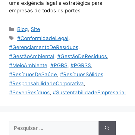
uma exigência legal e estratégica para
empresas de todos os portes.
Blog
,
Site
#ConformidadeLegal
,
#GerenciamentoDeResíduos
,
#GestãoAmbiental
,
#GestãoDeResíduos
,
#MeioAmbiente
,
#PGRS
,
#PGRSS
,
#ResíduosDeSaúde
,
#ResíduosSólidos
,
#ResponsabilidadeCorporativa
,
#SevenResíduos
,
#SustentabilidadeEmpresarial