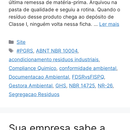
última remessa de matéria-prima. Arquivou na
pasta de qualidade e seguiu a rotina. Quando o
resíduo desse produto chega ao depósito de
Classe I, ninguém volta nessa ficha. …
Ler mais
Site
#PGRS
,
ABNT NBR 10004
,
acondicionamento residuos industriais
,
Compliance Quimico
,
conformidade ambiental
,
Documentacao Ambiental
,
FDSRvsFISPQ
,
Gestora Ambiental
,
GHS
,
NBR 14725
,
NR-26
,
Segregacao Residuos
Sua empresa sabe a