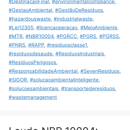
#DestinacaoFinal
,
#environmentalcompliance
,
#GestaoAmbiental
,
#GestãoDeResíduos
,
#hazardouswaste
,
#industrialwaste
,
#Lei12305
,
#licencaoperacao
,
#MeioAmbiente
,
#MTR
,
#NBR10004
,
#PGRCC
,
#PGRS
,
#PGRSS
,
#PNRS
,
#RAPP
,
#residuosclasse1
,
#residuosdesaude
,
#ResiduosIndustriais
,
#ResíduosPerigosos
,
#ResponsabilidadeAmbiental
,
#SevenResiduos
,
#SIGOR
,
#solucaoambientalinteligente
,
#solucoesambientais
,
#transportederesíduos
,
#wastemanagement