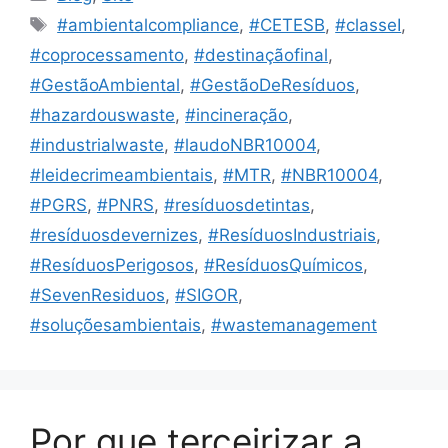
#ambientalcompliance
,
#CETESB
,
#classeI
,
#coprocessamento
,
#destinaçãofinal
,
#GestãoAmbiental
,
#GestãoDeResíduos
,
#hazardouswaste
,
#incineração
,
#industrialwaste
,
#laudoNBR10004
,
#leidecrimeambientais
,
#MTR
,
#NBR10004
,
#PGRS
,
#PNRS
,
#resíduosdetintas
,
#resíduosdevernizes
,
#ResíduosIndustriais
,
#ResíduosPerigosos
,
#ResíduosQuímicos
,
#SevenResiduos
,
#SIGOR
,
#soluçõesambientais
,
#wastemanagement
Por que terceirizar a