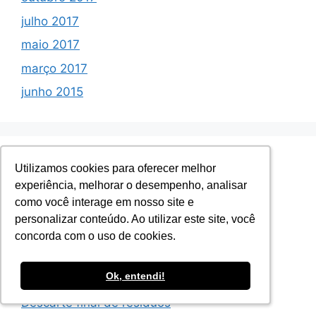
julho 2017
maio 2017
março 2017
junho 2015
Nossos Serviços
Utilizamos cookies para oferecer melhor
Utilizamos cookies para oferecer melhor
experiência, melhorar o desempenho, analisar
experiência, melhorar o desempenho, analisar
como você interage em nosso site e
como você interage em nosso site e
Gerenciamento de resíduos
personalizar conteúdo. Ao utilizar este site, você
personalizar conteúdo. Ao utilizar este site, você
Transporte
concorda com o uso de cookies.
concorda com o uso de cookies.
Tratamento de resíduos
Ok, entendi!
Ok, entendi!
Licenciamento e emissão de CADRI
Descarte final de resíduos