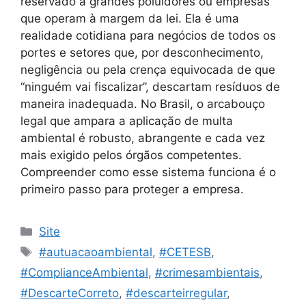
reservado a grandes poluidores ou empresas
que operam à margem da lei. Ela é uma
realidade cotidiana para negócios de todos os
portes e setores que, por desconhecimento,
negligência ou pela crença equivocada de que
“ninguém vai fiscalizar”, descartam resíduos de
maneira inadequada. No Brasil, o arcabouço
legal que ampara a aplicação de multa
ambiental é robusto, abrangente e cada vez
mais exigido pelos órgãos competentes.
Compreender como esse sistema funciona é o
primeiro passo para proteger a empresa.
Site
#autuacaoambiental
,
#CETESB
,
#ComplianceAmbiental
,
#crimesambientais
,
#DescarteCorreto
,
#descarteirregular
,