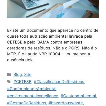
Existe um documento que aparece no centro de
quase toda autuação ambiental lavrada pela
CETESB e pelo IBAMA contra empresas
geradoras de resíduos. Não é o PGRS. Não é o
MTR. É o Laudo NBR 10004 — ou melhor, a
ausência dele.
Blog
,
Site
#CETESB
,
#ClassificacaoDeResiduos
,
#ConformidadeAmbiental
,
#environmentalcompliance
,
#GestaoAmbiental
,
#GestaoDeResiduos
,
#hazardouswaste
,