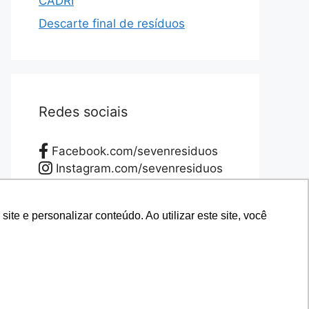
CADRI
Descarte final de resíduos
Redes sociais
Facebook.com/sevenresiduos
Instagram.com/sevenresiduos
YouTube.com/sevenresiduos
LinkedIn.com/sevenresiduos
e e personalizar conteúdo. Ao utilizar este site, você
e e personalizar conteúdo. Ao utilizar este site, você
Twitter.com/sevenresiduos