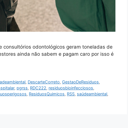
os e consultórios odontológicos geram toneladas de
estores ainda não sabem e pagam caro por isso é
adeambiental
,
DescarteCorreto
,
GestaoDeResiduos
,
spitalar
,
pgrss
,
RDC222
,
residuosbioinfecciosos
,
duosperigosos
,
ResiduosQuimicos
,
RSS
,
saúdeambiental
,