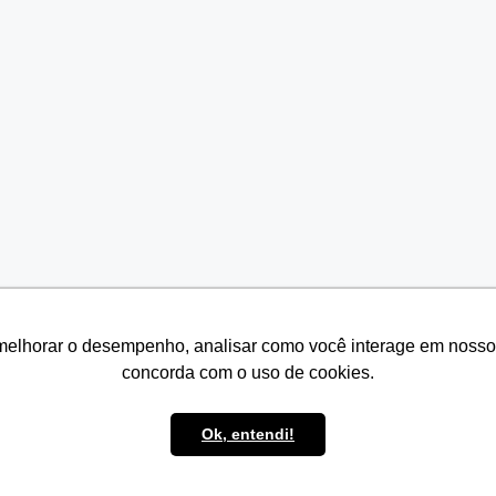
melhorar o desempenho, analisar como você interage em nosso sit
melhorar o desempenho, analisar como você interage em nosso sit
concorda com o uso de cookies.
concorda com o uso de cookies.
Ok, entendi!
Ok, entendi!
© 2026 Seven Resíduos
• Built with
GeneratePress