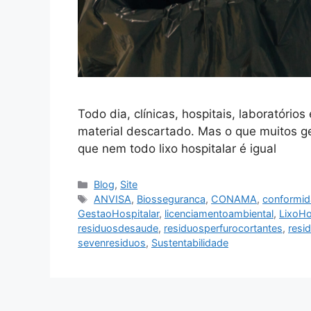
Todo dia, clínicas, hospitais, laboratóri
material descartado. Mas o que muitos g
que nem todo lixo hospitalar é igual
Blog
,
Site
ANVISA
,
Biosseguranca
,
CONAMA
,
conformid
GestaoHospitalar
,
licenciamentoambiental
,
LixoHo
residuosdesaude
,
residuosperfurocortantes
,
resi
sevenresiduos
,
Sustentabilidade