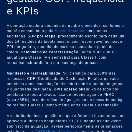
e KPIs
A operação madura depende de quatro elementos, conforme o
padrão consolidado pela
Seven Resíduos
em plantas
auditadas.
SOP por etapa
: procedimento escrito para cada um
dos 14 resíduos da tabela mestre, com responsável nomeado,
EPI obrigatório, quantidade máxima estocada e ponto de
coleta.
Calendário de caracterização
: laudo NBR 10004
anual para Classe IIA e semestral para Classe I, com
reanálise extraordinária por mudança de processo.
Manifesto e rastreabilidade
: MTR emitido para 100% das
remessas, CDF (Certificado de Destinação Final) arquivado
por cinco anos, conciliação trimestral entre quantidade gerada
× quantidade destinada.
KPIs operacionais
: kg de lodo por
tonelada de roupa lavada, taxa de regeneração de PERC
(alvo ≥85%), taxa de reúso de água, custo de descarte por kg
de resíduo Classe I, tempo médio entre coleta e destinação.
A maturidade dessa gestão é o que diferencia lavanderias que
aprovam auditorias hospitalares e LEED daquelas que vivem
sob risco de autuação. Revise periodicamente as orientações
estaduais — a
CETESB de São Paulo
atualiza diretrizes