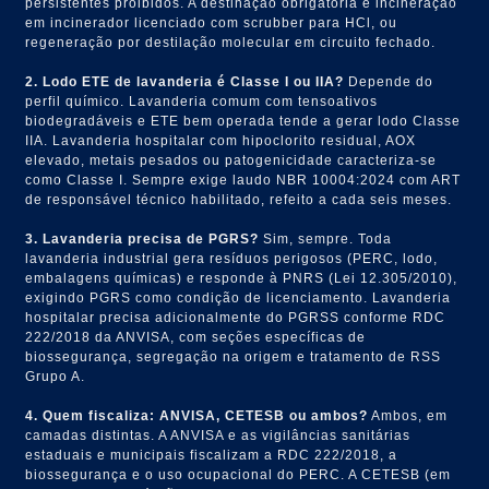
persistentes proibidos. A destinação obrigatória é incineração
em incinerador licenciado com scrubber para HCl, ou
regeneração por destilação molecular em circuito fechado.
2. Lodo ETE de lavanderia é Classe I ou IIA?
Depende do
perfil químico. Lavanderia comum com tensoativos
biodegradáveis e ETE bem operada tende a gerar lodo Classe
IIA. Lavanderia hospitalar com hipoclorito residual, AOX
elevado, metais pesados ou patogenicidade caracteriza-se
como Classe I. Sempre exige laudo NBR 10004:2024 com ART
de responsável técnico habilitado, refeito a cada seis meses.
3. Lavanderia precisa de PGRS?
Sim, sempre. Toda
lavanderia industrial gera resíduos perigosos (PERC, lodo,
embalagens químicas) e responde à PNRS (Lei 12.305/2010),
exigindo PGRS como condição de licenciamento. Lavanderia
hospitalar precisa adicionalmente do PGRSS conforme RDC
222/2018 da ANVISA, com seções específicas de
biossegurança, segregação na origem e tratamento de RSS
Grupo A.
4. Quem fiscaliza: ANVISA, CETESB ou ambos?
Ambos, em
camadas distintas. A ANVISA e as vigilâncias sanitárias
estaduais e municipais fiscalizam a RDC 222/2018, a
biossegurança e o uso ocupacional do PERC. A CETESB (em