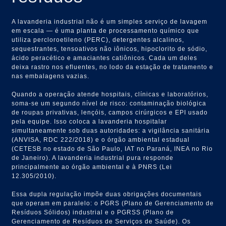
A lavanderia industrial não é um simples serviço de lavagem
em escala — é uma planta de processamento químico que
utiliza percloroetileno (PERC), detergentes alcalinos,
sequestrantes, tensoativos não iônicos, hipoclorito de sódio,
ácido peracético e amaciantes catiônicos. Cada um deles
deixa rastro nos efluentes, no lodo da estação de tratamento e
nas embalagens vazias.
Quando a operação atende hospitais, clínicas e laboratórios,
soma-se um segundo nível de risco: contaminação biológica
de roupas privativas, lençóis, campos cirúrgicos e EPI usado
pela equipe. Isso coloca a lavanderia hospitalar
simultaneamente sob duas autoridades: a vigilância sanitária
(ANVISA, RDC 222/2018) e o órgão ambiental estadual
(CETESB no estado de São Paulo, IAT no Paraná, INEA no Rio
de Janeiro). A lavanderia industrial pura responde
principalmente ao órgão ambiental e à PNRS (Lei
12.305/2010).
Essa dupla regulação impõe duas obrigações documentais
que operam em paralelo: o PGRS (Plano de Gerenciamento de
Resíduos Sólidos) industrial e o PGRSS (Plano de
Gerenciamento de Resíduos de Serviços de Saúde). Os