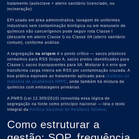
tratamento (autoclave + aterro sanitário licenciado, ou
incineração).
EPI usado em área administrativa, lavagem de uniformes
industriais sem contaminação biológica ou em manuseio de
químicos não cancerígenos pode seguir rota Classe I
(descarte em aterro Classe I) ou Classe IIA (aterro sanitário
comum), conforme análise.
A segregação
na origem
é o ponto crítico — sacos plásticos
vermelhos para RSS Grupo A, sacos pretos identificados para
Classe I, sacos transparentes para IIA. Misturar é o erro que
transforma carga inteira em RSS por contaminação cruzada. A
boa prática equivale ao tratamento aplicado para
resíduos da
indústria de cosméticos HPPC
, onde também há mistura de
químicos com embalagens primárias.
A PNRS (Lei 12.305/2010) consolida essa lógica de
segregação na fonte como princípio nacional — leia o texto
integral da
Política Nacional de Resíduos Sólidos
.
Como estruturar a
gestão: SOP, frequência