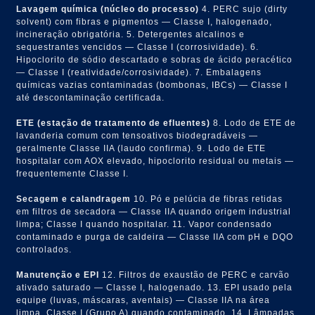
Lavagem química (núcleo do processo)
4. PERC sujo (dirty
solvent) com fibras e pigmentos — Classe I, halogenado,
incineração obrigatória. 5. Detergentes alcalinos e
sequestrantes vencidos — Classe I (corrosividade). 6.
Hipoclorito de sódio descartado e sobras de ácido peracético
— Classe I (reatividade/corrosividade). 7. Embalagens
químicas vazias contaminadas (bombonas, IBCs) — Classe I
até descontaminação certificada.
ETE (estação de tratamento de efluentes)
8. Lodo de ETE de
lavanderia comum com tensoativos biodegradáveis —
geralmente Classe IIA (laudo confirma). 9. Lodo de ETE
hospitalar com AOX elevado, hipoclorito residual ou metais —
frequentemente Classe I.
Secagem e calandragem
10. Pó e pelúcia de fibras retidas
em filtros de secadora — Classe IIA quando origem industrial
limpa; Classe I quando hospitalar. 11. Vapor condensado
contaminado e purga de caldeira — Classe IIA com pH e DQO
controlados.
Manutenção e EPI
12. Filtros de exaustão de PERC e carvão
ativado saturado — Classe I, halogenado. 13. EPI usado pela
equipe (luvas, máscaras, aventais) — Classe IIA na área
limpa, Classe I (Grupo A) quando contaminado. 14. Lâmpadas,