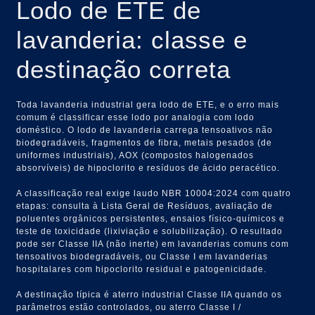
Lodo de ETE de
lavanderia: classe e
destinação correta
Toda lavanderia industrial gera lodo de ETE, e o erro mais
comum é classificar esse lodo por analogia com lodo
doméstico. O lodo de lavanderia carrega tensoativos não
biodegradáveis, fragmentos de fibra, metais pesados (de
uniformes industriais), AOX (compostos halogenados
absorvíveis) de hipoclorito e resíduos de ácido peracético.
A classificação real exige laudo NBR 10004:2024 com quatro
etapas: consulta à Lista Geral de Resíduos, avaliação de
poluentes orgânicos persistentes, ensaios físico-químicos e
teste de toxicidade (lixiviação e solubilização). O resultado
pode ser Classe IIA (não inerte) em lavanderias comuns com
tensoativos biodegradáveis, ou Classe I em lavanderias
hospitalares com hipoclorito residual e patogenicidade.
A destinação típica é aterro industrial Classe IIA quando os
parâmetros estão controlados, ou aterro Classe I /