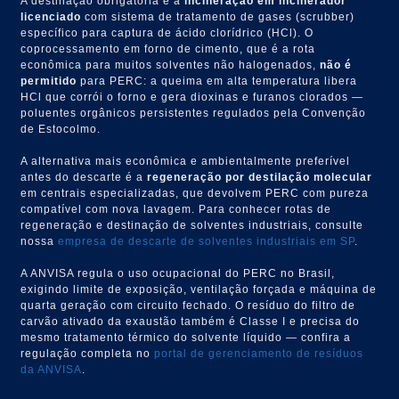
A destinação obrigatória é a
incineração em incinerador
licenciado
com sistema de tratamento de gases (scrubber)
específico para captura de ácido clorídrico (HCl). O
coprocessamento em forno de cimento, que é a rota
econômica para muitos solventes não halogenados,
não é
permitido
para PERC: a queima em alta temperatura libera
HCl que corrói o forno e gera dioxinas e furanos clorados —
poluentes orgânicos persistentes regulados pela Convenção
de Estocolmo.
A alternativa mais econômica e ambientalmente preferível
antes do descarte é a
regeneração por destilação molecular
em centrais especializadas, que devolvem PERC com pureza
compatível com nova lavagem. Para conhecer rotas de
regeneração e destinação de solventes industriais, consulte
nossa
empresa de descarte de solventes industriais em SP
.
A ANVISA regula o uso ocupacional do PERC no Brasil,
exigindo limite de exposição, ventilação forçada e máquina de
quarta geração com circuito fechado. O resíduo do filtro de
carvão ativado da exaustão também é Classe I e precisa do
mesmo tratamento térmico do solvente líquido — confira a
regulação completa no
portal de gerenciamento de resíduos
da ANVISA
.