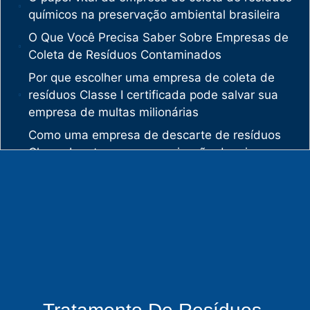
químicos na preservação ambiental brasileira
O Que Você Precisa Saber Sobre Empresas de
Coleta de Resíduos Contaminados
Por que escolher uma empresa de coleta de
resíduos Classe I certificada pode salvar sua
empresa de multas milionárias
Como uma empresa de descarte de resíduos
Classe I protege sua organização de crimes
ambientais
O mercado de gestão de resíduos no Brasil
está vivendo uma verdadeira revolução
silenciosa.
Enquanto muitas empresas ainda enxergam os
resíduos como problema, uma empresa de
gestão de resíduos industriais especializada
vê oportunidades bilionárias esperando para