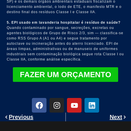
SP) e os demais órgãos ambientais estaduais fiscalizam o
licenciamento ambiental, o lodo de ETE, o manifesto MTR e o
destino final dos resíduos Classe I e Classe IIA.
5. EPI usado em lavanderia hospitalar é resíduo de saúde?
Quando contaminado por sangue, secreções, excretas ou
agentes biológicos de Grupo de Risco 2/3, sim — classifica-se
como RSS Grupo A (A1 ou A4) e segue tratamento por
autoclave ou incineração antes do aterro licenciado. EPI de
áreas limpas, administrativas ou de manuseio de uniformes
industriais sem contaminação biológica segue rota Classe I ou
Classe IIA, conforme análise específica.
FAZER UM ORÇAMENTO
Previous
Next