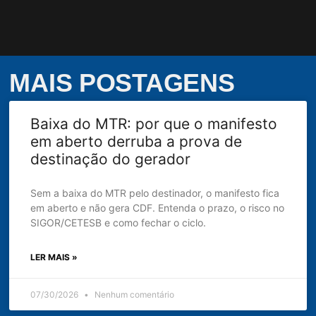
MAIS POSTAGENS
Baixa do MTR: por que o manifesto
em aberto derruba a prova de
destinação do gerador
Sem a baixa do MTR pelo destinador, o manifesto fica
em aberto e não gera CDF. Entenda o prazo, o risco no
SIGOR/CETESB e como fechar o ciclo.
LER MAIS »
07/30/2026
Nenhum comentário