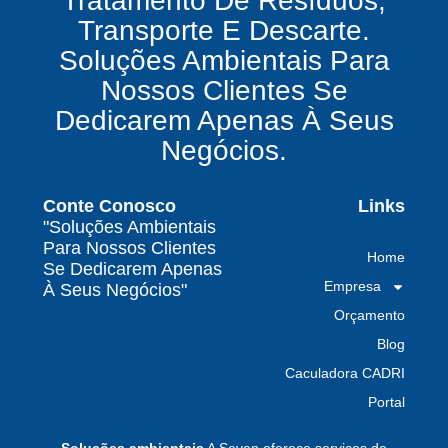
Tratamento De Resíduos,
serem exploradas.
Transporte E Descarte.
O que uma empresa de gestão de resíduos
Soluções Ambientais Para
químicos precisa fazer para garantir segurança
Nossos Clientes Se
e conformidade legal no Brasil
Dedicarem Apenas À Seus
Como uma empresa de gestão de resíduos
Negócios.
contaminados protege o meio ambiente e
garante conformidade legal no Brasil
Conte Conosco
Links
Por que contratar uma empresa de gestão de
"Soluções Ambientais
resíduos classe I é fundamental para sua
Para Nossos Clientes
Home
indústria
Se Dedicarem Apenas
Empresa
À Seus Negócios"
Por que escolher uma empresa de
Orçamento
gerenciamento de resíduos especializada é
decisivo para sua organização
Blog
Caculadora CADRI
TODAS AS
Portal