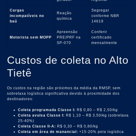
Cargas
Segregar
Reação
incompatíveis no
conforme NBR
química
baú
14619
Apreensão
Conferir
Motorista sem MOPP
PRE/PRF na
certificado
SP-070
mensalmente
Custos de coleta no Alto
Tietê
Os custos na região são próximos da média da RMSP, sem
sobretaxa logística significativa devido à proximidade dos
destinadores:
Coleta programada Classe I:
R$ 0,80 – R$ 2,50/kg
Coleta avulsa Classe I:
R$ 1,10 – R$ 3,50/kg (sobretaxa
25-40%)
Coleta Classe II-A:
R$ 0,30 – R$ 0,80/kg
Coleta em área de manancial:
+15-20% pela logística