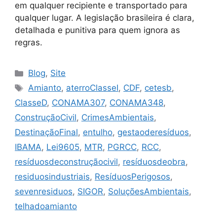
em qualquer recipiente e transportado para
qualquer lugar. A legislação brasileira é clara,
detalhada e punitiva para quem ignora as
regras.
Blog
,
Site
Amianto
,
aterroClasseI
,
CDF
,
cetesb
,
ClasseD
,
CONAMA307
,
CONAMA348
,
ConstruçãoCivil
,
CrimesAmbientais
,
DestinaçãoFinal
,
entulho
,
gestaoderesíduos
,
IBAMA
,
Lei9605
,
MTR
,
PGRCC
,
RCC
,
resíduosdeconstruçãocivil
,
resíduosdeobra
,
residuosindustriais
,
ResíduosPerigosos
,
sevenresiduos
,
SIGOR
,
SoluçõesAmbientais
,
telhadoamianto