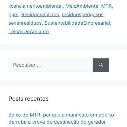
licenciamentoambiental
,
MeioAmbiente
,
MTR
,
pgrs
,
ResiduesSolidos
,
residuosperigosos
,
sevenresiduos
,
SustentabilidadeEmpresarial
,
TelhasDeAmianto
Posts recentes
Baixa do MTR: por que o manifesto em aberto
derruba a prova de destinação do gerador