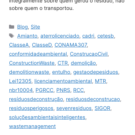
integralmente sobre quem gerou o resíduo, não
sobre quem o transportou.
Blog
,
Site
Amianto
,
aterrolicenciado
,
cadri
,
cetesb
,
ClasseA
,
ClasseD
,
CONAMA307
,
conformidadeambiental
,
ConstrucaoCivil
,
ConstructionWaste
,
CTR
,
demolição
,
demolitionwaste
,
entulho
,
gestaodерesiduos
,
Lei12305
,
licenciamentoambiental
,
MTR
,
nbr10004
,
PGRCC
,
PNRS
,
RCC
,
resíduosdeconstrução
,
residuosdeconstrucao
,
residuosperigosos
,
sevenresiduos
,
SIGOR
,
soluçõesambientaisinteligentes
,
wastemanagement