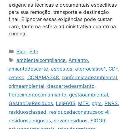
exigências técnicas e documentais específicas
para sua remoção, transporte e destinação
final. E ignorar essas exigências pode custar
caro, tanto na esfera administrativa quanto na
criminal.
Blog
,
Site
ambientalcompliance
,
Amianto
,
amiantodescarte
,
asbestos
,
aterroclasse1
,
CDF
,
cetesb
,
CONAMA348
,
conformidadeambiental
,
crimeambiental
,
descartedearmianto
,
fibrocimentocomamianto
,
gestaoambiental
,
GestaoDeResiduos
,
Lei9605
,
MTR
,
pgrs
,
PNRS
,
residuosclassed
,
residuosdaconstrucaocivil
,
residuosperigosos
,
sevenresiduos
,
SIGOR
,