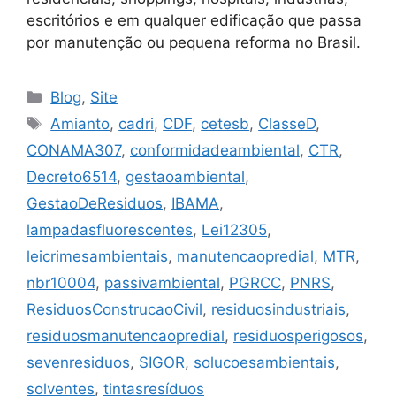
escritórios e em qualquer edificação que passa
por manutenção ou pequena reforma no Brasil.
Blog
,
Site
Amianto
,
cadri
,
CDF
,
cetesb
,
ClasseD
,
CONAMA307
,
conformidadeambiental
,
CTR
,
Decreto6514
,
gestaoambiental
,
GestaoDeResiduos
,
IBAMA
,
lampadasfluorescentes
,
Lei12305
,
leicrimesambientais
,
manutencaopredial
,
MTR
,
nbr10004
,
passivambiental
,
PGRCC
,
PNRS
,
ResiduosConstrucaoCivil
,
residuosindustriais
,
residuosmanutencaopredial
,
residuosperigosos
,
sevenresiduos
,
SIGOR
,
solucoesambientais
,
solventes
,
tintasresíduos