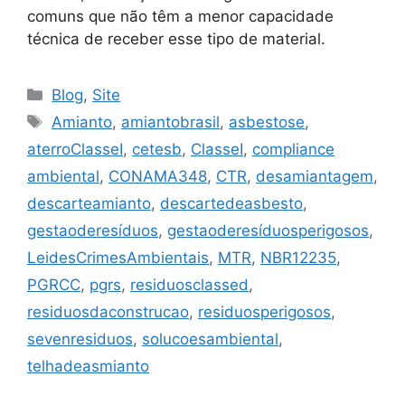
comuns que não têm a menor capacidade
técnica de receber esse tipo de material.
Blog
,
Site
Amianto
,
amiantobrasil
,
asbestose
,
aterroClasseI
,
cetesb
,
ClasseI
,
compliance
ambiental
,
CONAMA348
,
CTR
,
desamiantagem
,
descarteamianto
,
descartedeasbesto
,
gestaoderesíduos
,
gestaoderesíduosperigosos
,
LeidesCrimesAmbientais
,
MTR
,
NBR12235
,
PGRCC
,
pgrs
,
residuosclassed
,
residuosdaconstrucao
,
residuosperigosos
,
sevenresiduos
,
solucoesambiental
,
telhadeasmianto