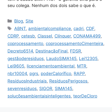
seu colega. Nenhum dos dois sabe o que é.
Blog
,
Site
ABNT
,
ambientalcompliance
,
cadri
,
CDF
,
CDRP
,
cetesb
,
ClasseI
,
Clínquer
,
CONAMA499
,
coprocessamento
,
coprocessamentoCimenteira
,
Decreto6514
,
DestinaçãoFinal
,
FDSR
,
gestãoderesiduos
,
LaudoSIMA145
,
Lei12305
,
Lei9605
,
licenciamentoambiental
,
MTR
,
nbr10004
,
pgrs
,
poderCalorífico
,
RAPP
,
ResíduosIndustriais
,
ResíduosPerigosos
,
sevenresiduos
,
SIGOR
,
SIMA145
,
soluçõesambientaisinteligentes
,
teorDeCloro