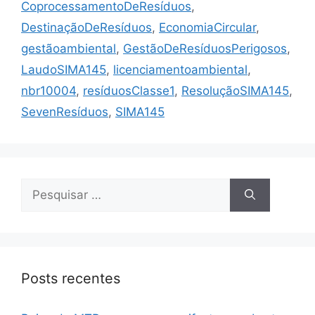
CoprocessamentoDeResíduos
,
DestinaçãoDeResíduos
,
EconomiaCircular
,
gestãoambiental
,
GestãoDeResíduosPerigosos
,
LaudoSIMA145
,
licenciamentoambiental
,
nbr10004
,
resíduosClasse1
,
ResoluçãoSIMA145
,
SevenResíduos
,
SIMA145
Posts recentes