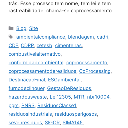
trás. Esse processo tem nome, tem lei e tem
rastreabilidade: chama-se coprocessamento.
Blog
,
Site
ambientalcompliance
,
blendagem
,
cadri
,
CDF
,
CDRP
,
cetesb
,
cimenteiras
,
combustivelalternativo
,
conformidadeambiental
,
coprocessamento
,
coprocessamentoderesilduos
,
CoProcessing
,
DestinacaoFinal
,
ESGambiental
,
furnodeclinquer
,
GestaoDeResiduos
,
hazardouswaste
,
Lei12305
,
MTR
,
nbr10004
,
pgrs
,
PNRS
,
ResiduosClasse1
,
residuosindustriais
,
residuosperigosos
,
sevenresiduos
,
SIGOR
,
SIMA145
,