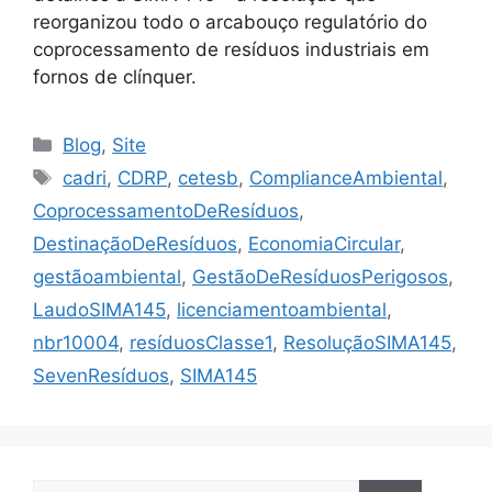
reorganizou todo o arcabouço regulatório do
coprocessamento de resíduos industriais em
fornos de clínquer.
Blog
,
Site
cadri
,
CDRP
,
cetesb
,
ComplianceAmbiental
,
CoprocessamentoDeResíduos
,
DestinaçãoDeResíduos
,
EconomiaCircular
,
gestãoambiental
,
GestãoDeResíduosPerigosos
,
LaudoSIMA145
,
licenciamentoambiental
,
nbr10004
,
resíduosClasse1
,
ResoluçãoSIMA145
,
SevenResíduos
,
SIMA145