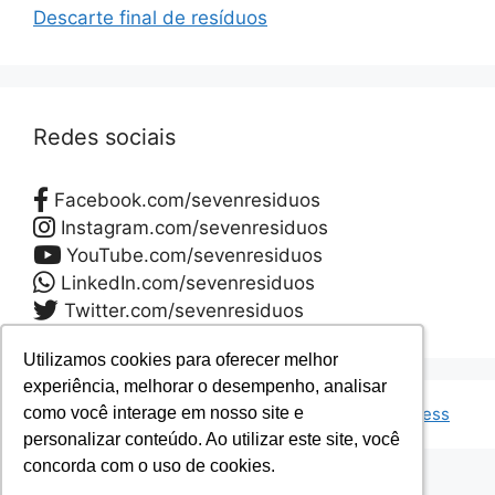
Descarte final de resíduos
Redes sociais
Facebook.com/sevenresiduos
Instagram.com/sevenresiduos
YouTube.com/sevenresiduos
LinkedIn.com/sevenresiduos
Twitter.com/sevenresiduos
Utilizamos cookies para oferecer melhor
Utilizamos cookies para oferecer melhor
experiência, melhorar o desempenho, analisar
experiência, melhorar o desempenho, analisar
© 2026 Seven Resíduos
• Built with
GeneratePress
como você interage em nosso site e
como você interage em nosso site e
personalizar conteúdo. Ao utilizar este site, você
personalizar conteúdo. Ao utilizar este site, você
concorda com o uso de cookies.
concorda com o uso de cookies.