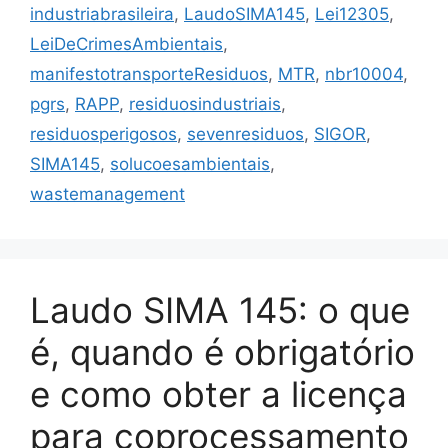
industriabrasileira
,
LaudoSIMA145
,
Lei12305
,
LeiDeCrimesAmbientais
,
manifestotransporteResiduos
,
MTR
,
nbr10004
,
pgrs
,
RAPP
,
residuosindustriais
,
residuosperigosos
,
sevenresiduos
,
SIGOR
,
SIMA145
,
solucoesambientais
,
wastemanagement
Laudo SIMA 145: o que
é, quando é obrigatório
e como obter a licença
para coprocessamento