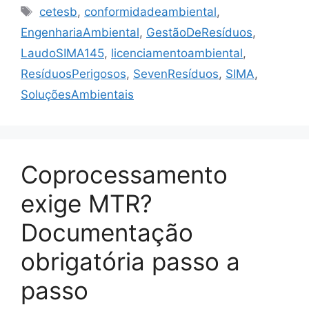
cetesb
,
conformidadeambiental
,
EngenhariaAmbiental
,
GestãoDeResíduos
,
LaudoSIMA145
,
licenciamentoambiental
,
ResíduosPerigosos
,
SevenResíduos
,
SIMA
,
SoluçõesAmbientais
Coprocessamento
exige MTR?
Documentação
obrigatória passo a
passo