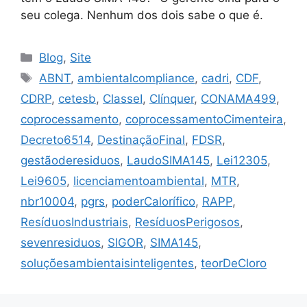
seu colega. Nenhum dos dois sabe o que é.
Blog
,
Site
ABNT
,
ambientalcompliance
,
cadri
,
CDF
,
CDRP
,
cetesb
,
ClasseI
,
Clínquer
,
CONAMA499
,
coprocessamento
,
coprocessamentoCimenteira
,
Decreto6514
,
DestinaçãoFinal
,
FDSR
,
gestãoderesiduos
,
LaudoSIMA145
,
Lei12305
,
Lei9605
,
licenciamentoambiental
,
MTR
,
nbr10004
,
pgrs
,
poderCalorífico
,
RAPP
,
ResíduosIndustriais
,
ResíduosPerigosos
,
sevenresiduos
,
SIGOR
,
SIMA145
,
soluçõesambientaisinteligentes
,
teorDeCloro