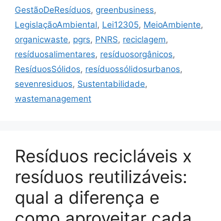
GestãoDeResíduos
,
greenbusiness
,
LegislaçãoAmbiental
,
Lei12305
,
MeioAmbiente
,
organicwaste
,
pgrs
,
PNRS
,
reciclagem
,
resíduosalimentares
,
resíduosorgânicos
,
ResíduosSólidos
,
resíduossólidosurbanos
,
sevenresiduos
,
Sustentabilidade
,
wastemanagement
Resíduos recicláveis x
resíduos reutilizáveis:
qual a diferença e
como aproveitar cada