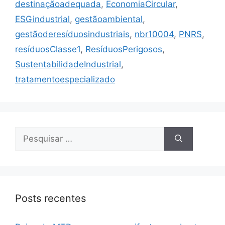
destinaçãoadequada
,
EconomiaCircular
,
ESGindustrial
,
gestãoambiental
,
gestãoderesíduosindustriais
,
nbr10004
,
PNRS
,
resíduosClasse1
,
ResíduosPerigosos
,
SustentabilidadeIndustrial
,
tratamentoespecializado
Posts recentes