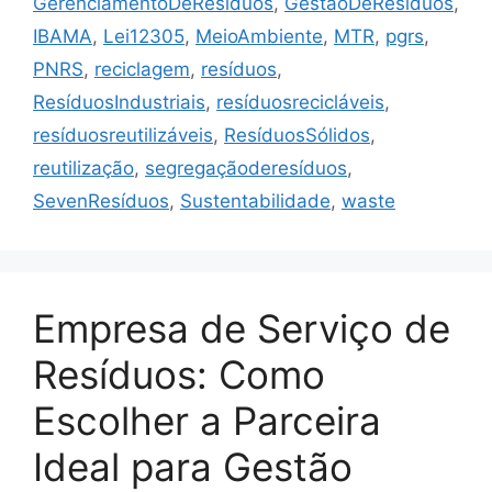
GerenciamentoDeResíduos
,
GestãoDeResíduos
,
IBAMA
,
Lei12305
,
MeioAmbiente
,
MTR
,
pgrs
,
PNRS
,
reciclagem
,
resíduos
,
ResíduosIndustriais
,
resíduosrecicláveis
,
resíduosreutilizáveis
,
ResíduosSólidos
,
reutilização
,
segregaçãoderesíduos
,
SevenResíduos
,
Sustentabilidade
,
waste
Empresa de Serviço de
Resíduos: Como
Escolher a Parceira
Ideal para Gestão