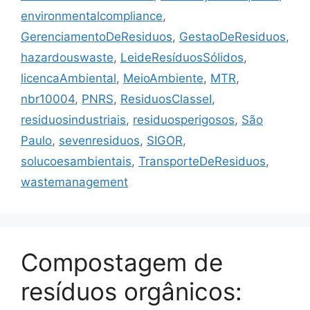
environmentalcompliance
,
GerenciamentoDeResiduos
,
GestaoDeResiduos
,
hazardouswaste
,
LeideResíduosSólidos
,
licencaAmbiental
,
MeioAmbiente
,
MTR
,
nbr10004
,
PNRS
,
ResiduosClasseI
,
residuosindustriais
,
residuosperigosos
,
São
Paulo
,
sevenresiduos
,
SIGOR
,
solucoesambientais
,
TransporteDeResiduos
,
wastemanagement
Compostagem de
resíduos orgânicos: