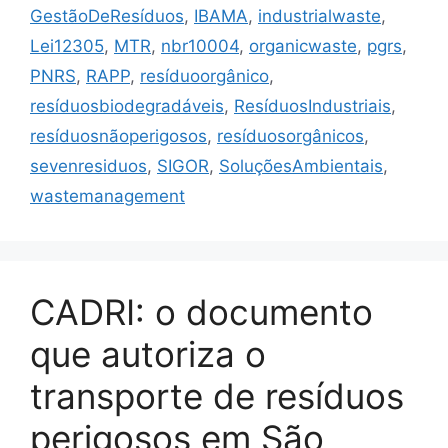
GestãoDeResíduos
,
IBAMA
,
industrialwaste
,
Lei12305
,
MTR
,
nbr10004
,
organicwaste
,
pgrs
,
PNRS
,
RAPP
,
resíduoorgânico
,
resíduosbiodegradáveis
,
ResíduosIndustriais
,
resíduosnãoperigosos
,
resíduosorgânicos
,
sevenresiduos
,
SIGOR
,
SoluçõesAmbientais
,
wastemanagement
CADRI: o documento
que autoriza o
transporte de resíduos
perigosos em São