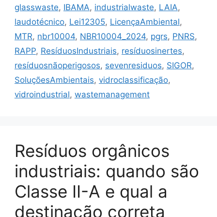
glasswaste
,
IBAMA
,
industrialwaste
,
LAIA
,
laudotécnico
,
Lei12305
,
LicençaAmbiental
,
MTR
,
nbr10004
,
NBR10004_2024
,
pgrs
,
PNRS
,
RAPP
,
ResíduosIndustriais
,
resíduosinertes
,
resíduosnãoperigosos
,
sevenresiduos
,
SIGOR
,
SoluçõesAmbientais
,
vidroclassificação
,
vidroindustrial
,
wastemanagement
Resíduos orgânicos
industriais: quando são
Classe II-A e qual a
destinação correta