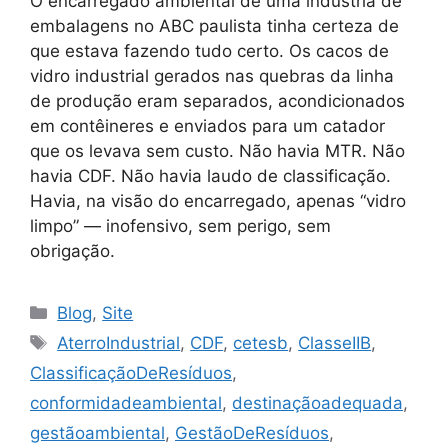
O encarregado ambiental de uma indústria de
embalagens no ABC paulista tinha certeza de
que estava fazendo tudo certo. Os cacos de
vidro industrial gerados nas quebras da linha
de produção eram separados, acondicionados
em contêineres e enviados para um catador
que os levava sem custo. Não havia MTR. Não
havia CDF. Não havia laudo de classificação.
Havia, na visão do encarregado, apenas “vidro
limpo” — inofensivo, sem perigo, sem
obrigação.
Blog
,
Site
AterroIndustrial
,
CDF
,
cetesb
,
ClasseIIB
,
ClassificaçãoDeResíduos
,
conformidadeambiental
,
destinaçãoadequada
,
gestãoambiental
,
GestãoDeResíduos
,