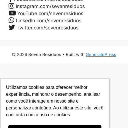
Instagram.com/sevenresiduos
YouTube.com/sevenresiduos
LinkedIn.com/sevenresiduos
Twitter.com/sevenresiduos
© 2026 Seven Resíduos
• Built with
GeneratePress
Utilizamos cookies para oferecer melhor
Utilizamos cookies para oferecer melhor
experiência, melhorar o desempenho, analisar
experiência, melhorar o desempenho, analisar
como você interage em nosso site e
como você interage em nosso site e
personalizar conteúdo. Ao utilizar este site, você
personalizar conteúdo. Ao utilizar este site, você
concorda com o uso de cookies.
concorda com o uso de cookies.