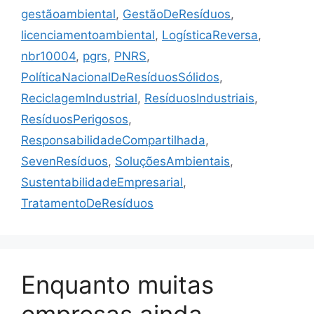
gestãoambiental
,
GestãoDeResíduos
,
licenciamentoambiental
,
LogísticaReversa
,
nbr10004
,
pgrs
,
PNRS
,
PolíticaNacionalDeResíduosSólidos
,
ReciclagemIndustrial
,
ResíduosIndustriais
,
ResíduosPerigosos
,
ResponsabilidadeCompartilhada
,
SevenResíduos
,
SoluçõesAmbientais
,
SustentabilidadeEmpresarial
,
TratamentoDeResíduos
Enquanto muitas
empresas ainda