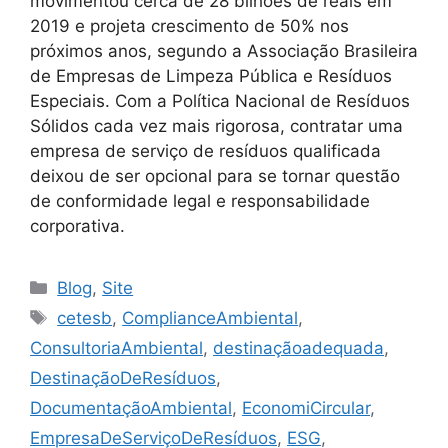
movimentou cerca de 28 bilhões de reais em
2019 e projeta crescimento de 50% nos
próximos anos, segundo a Associação Brasileira
de Empresas de Limpeza Pública e Resíduos
Especiais. Com a Política Nacional de Resíduos
Sólidos cada vez mais rigorosa, contratar uma
empresa de serviço de resíduos qualificada
deixou de ser opcional para se tornar questão
de conformidade legal e responsabilidade
corporativa.
Blog
,
Site
cetesb
,
ComplianceAmbiental
,
ConsultoriaAmbiental
,
destinaçãoadequada
,
DestinaçãoDeResíduos
,
DocumentaçãoAmbiental
,
EconomiCircular
,
EmpresaDeServiçoDeResíduos
,
ESG
,